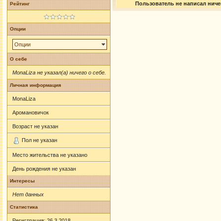
Пользователь не написал ничег
Рейтинг
Опции
Опции
О себе
MonaLiza не указал(а) ничего о себе.
Личная информация
MonaLiza
Аромановичок
Возраст не указан
Пол не указан
Место жительства не указано
День рождения не указан
Интересы
Нет данных
Статистика
Регистрация: 26.3.2018