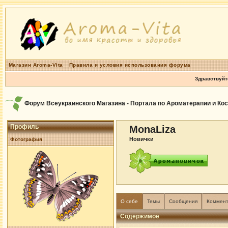
Магазин Aroma-Vita
Правила и условия использования форума
Здравствуйт
Форум Всеукраинского Магазина - Портала по Ароматерапии и Ко
Профиль
MonaLiza
Новички
Фотография
О себе
Темы
Сообщения
Коммен
Содержимое