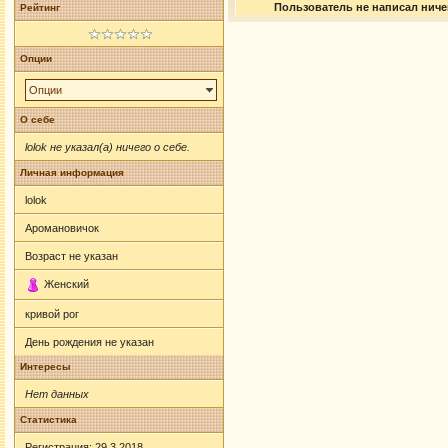
Пользователь не написал ничег
Рейтинг
Опции
Опции
О себе
lolok не указал(а) ничего о себе.
Личная информация
lolok
Аромановичок
Возраст не указан
Женский
кривой рог
День рождения не указан
Интересы
Нет данных
Статистика
Регистрация: 29.3.2018