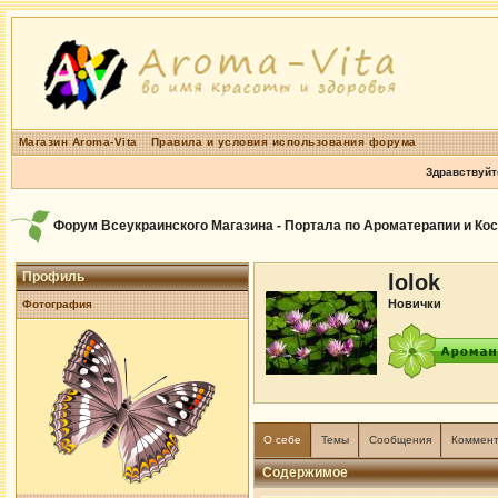
Магазин Aroma-Vita
Правила и условия использования форума
Здравствуйт
Форум Всеукраинского Магазина - Портала по Ароматерапии и Ко
Профиль
lolok
Новички
Фотография
О себе
Темы
Сообщения
Коммен
Содержимое