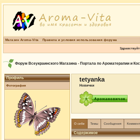
Магазин Aroma-Vita
Правила и условия использования форума
Здравствуйт
Форум Всеукраинского Магазина - Портала по Ароматерапии и Ко
Профиль
tetyanka
Новички
Фотография
О себе
Темы
Сообщения
Коммен
Содержимое