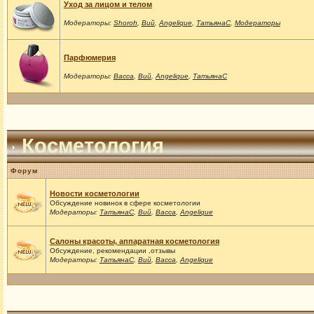
Уход за лицом и телом
Модераторы:
Shoroh
,
Вий
,
Angelique
,
ТатьянаС
,
Модераторы
Парфюмерия
Модераторы:
Васса
,
Вий
,
Angelique
,
ТатьянаС
Косметология
Форум
Новости косметологии
Обсуждение новинок в сфере косметологии
Модераторы:
ТатьянаС
,
Вий
,
Васса
,
Angelique
Салоны красоты, аппаратная косметология
Обсуждение, рекомендации ,отзывы
Модераторы:
ТатьянаС
,
Вий
,
Васса
,
Angelique