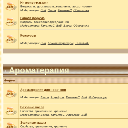
Интернет-магазин
Вопросы по доставкам,пожелания по ассортименту
Модераторы:
Вий
,
Васса
,
ТатьянаС
,
Одесситка
Работа форума
Вопросы, пожелания,предложения
Модераторы:
ТатьянаС
,
Вий
,
Васса
,
Одесситка
Конкурсы
Модераторы:
Вий
,
Администраторы
,
ТатьянаС
Ароматерапия
Форум
Ароматерапия для новичков
Модераторы:
Васса
,
Angelique
,
ТатьянаС
,
Вий
,
Модераторы
Базовые масла
Свойства, применение, хранение.
Модераторы:
Васса
,
ТатьянаС
,
Angelique
,
Вий
Эфирные масла
Свойства, применение, хранение