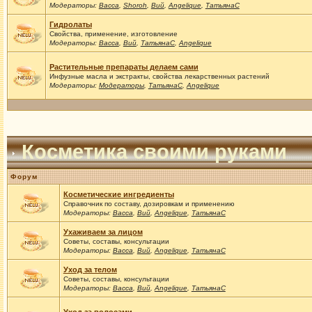
Модераторы:
Васса
,
Shoroh
,
Вий
,
Angelique
,
ТатьянаС
Гидролаты
Свойства, применение, изготовление
Модераторы:
Васса
,
Вий
,
ТатьянаС
,
Angelique
Растительные препараты делаем сами
Инфузные масла и экстракты, свойства лекарственных растений
Модераторы:
Модераторы
,
ТатьянаС
,
Angelique
Косметика своими руками
Форум
Косметические ингредиенты
Справочник по составу, дозировкам и применению
Модераторы:
Васса
,
Вий
,
Angelique
,
ТатьянаС
Ухаживаем за лицом
Советы, составы, консультации
Модераторы:
Васса
,
Вий
,
Angelique
,
ТатьянаС
Уход за телом
Советы, составы, консультации
Модераторы:
Васса
,
Вий
,
Angelique
,
ТатьянаС