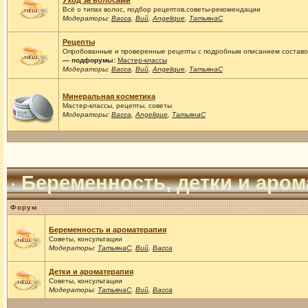
Уход за волосами
Всё о типах волос, подбор рецептов,советы-рекомендации
Модераторы:
Васса
,
Вий
,
Angelique
,
ТатьянаС
Рецепты
Опробованные и проверенные рецепты с подробным описанием составов
— подфорумы:
Мастер-классы
Модераторы:
Васса
,
Вий
,
Angelique
,
ТатьянаС
Минеральная косметика
Мастер-классы, рецепты, советы
Модераторы:
Васса
,
Angelique
,
ТатьянаС
Беременность, детки и аро
Форум
Беременность и ароматерапия
Советы, консультации
Модераторы:
ТатьянаС
,
Вий
,
Васса
Детки и ароматерапия
Советы, консультации
Модераторы:
ТатьянаС
,
Вий
,
Васса