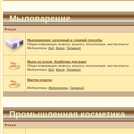
Мыловарение
Форум
Мыловарение, холодный и горячий способы
Общая информация, вопросы, рецепты, консультации, мастер-классы
Модераторы:
Вий
,
Васса
,
ТатьянаС
Мыло из основ, бомбочки для ванн
Общая информация, вопросы, рецепты, консультации, мастер-классы
Модераторы:
Вий
,
Васса
,
ТатьянаС
Мастер-классы
Модераторы:
Модераторы
,
ТатьянаС
Промышленная косметика
Форум