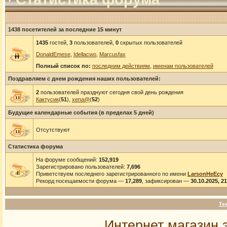
1438 посетителей за последние 15 минут
1435
гостей,
3
пользователей,
0
скрытых пользователей
DonaldEmese
,
Idellacwo
,
Marcusfax
Полный список по:
последним действиям
,
именам пользователей
Поздравляем с днем рождения наших пользователей:
2
пользователей празднуют сегодня свой день рождения
Кактусик
(
51
),
xena@
(
52
)
Будущие календарные события (в пределах 5 дней)
Отсутствуют
Статистика форума
На форуме сообщений:
152,919
Зарегистрировано пользователей:
7,696
Приветствуем последнего зарегистрированного по имени
LarsonHeEcy
Рекорд посещаемости форума —
17,289
, зафиксирован —
30.10.2025, 2
Те
Интернет магазин 