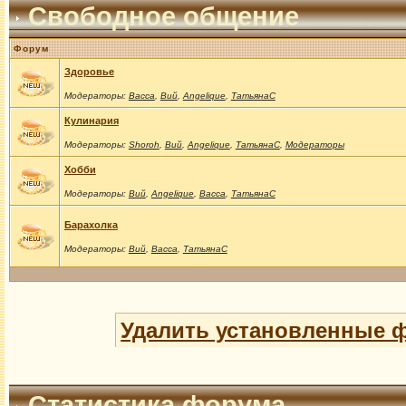
Свободное общение
Форум
Здоровье
Модераторы:
Васса
,
Вий
,
Angelique
,
ТатьянаС
Кулинария
Модераторы:
Shoroh
,
Вий
,
Angelique
,
ТатьянаС
,
Модераторы
Хобби
Модераторы:
Вий
,
Angelique
,
Васса
,
ТатьянаС
Барахолка
Модераторы:
Вий
,
Васса
,
ТатьянаС
Удалить установленные 
Статистика форума