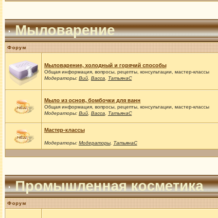
Мыловарение
Форум
Мыловарение, холодный и горячий способы
Общая информация, вопросы, рецепты, консультации, мастер-классы
Модераторы:
Вий
,
Васса
,
ТатьянаС
Мыло из основ, бомбочки для ванн
Общая информация, вопросы, рецепты, консультации, мастер-классы
Модераторы:
Вий
,
Васса
,
ТатьянаС
Мастер-классы
Модераторы:
Модераторы
,
ТатьянаС
Промышленная косметика
Форум