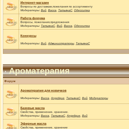
Интернет-магазин
Вопросы по доставкам,пожелания по ассортименту
Модераторы:
Вий
,
Васса
,
ТатьянаС
,
Одесситка
Работа форума
Вопросы, пожелания,предложения
Модераторы:
ТатьянаС
,
Вий
,
Васса
,
Одесситка
Конкурсы
Модераторы:
Вий
,
Администраторы
,
ТатьянаС
Ароматерапия
Форум
Ароматерапия для новичков
Модераторы:
Васса
,
Angelique
,
ТатьянаС
,
Вий
,
Модераторы
Базовые масла
Свойства, применение, хранение.
Модераторы:
Васса
,
ТатьянаС
,
Angelique
,
Вий
Эфирные масла
Свойства, применение, хранение