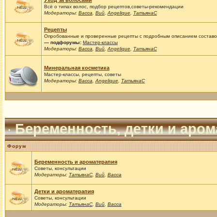
Уход за волосами
Всё о типах волос, подбор рецептов,советы-рекомендации
Модераторы:
Васса
,
Вий
,
Angelique
,
ТатьянаС
Рецепты
Опробованные и проверенные рецепты с подробным описанием составов
— подфорумы:
Мастер-классы
Модераторы:
Васса
,
Вий
,
Angelique
,
ТатьянаС
Минеральная косметика
Мастер-классы, рецепты, советы
Модераторы:
Васса
,
Angelique
,
ТатьянаС
Беременность, детки и аро
Форум
Беременность и ароматерапия
Советы, консультации
Модераторы:
ТатьянаС
,
Вий
,
Васса
Детки и ароматерапия
Советы, консультации
Модераторы:
ТатьянаС
,
Вий
,
Васса