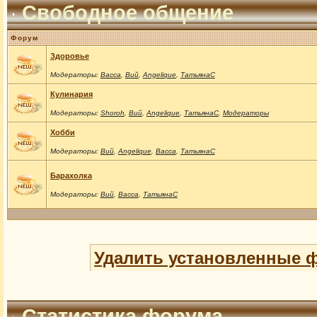
Свободное общение
Форум
Здоровье
Модераторы:
Васса
,
Вий
,
Angelique
,
ТатьянаС
Кулинария
Модераторы:
Shoroh
,
Вий
,
Angelique
,
ТатьянаС
,
Модераторы
Хобби
Модераторы:
Вий
,
Angelique
,
Васса
,
ТатьянаС
Барахолка
Модераторы:
Вий
,
Васса
,
ТатьянаС
Удалить установленные 
Статистика форума