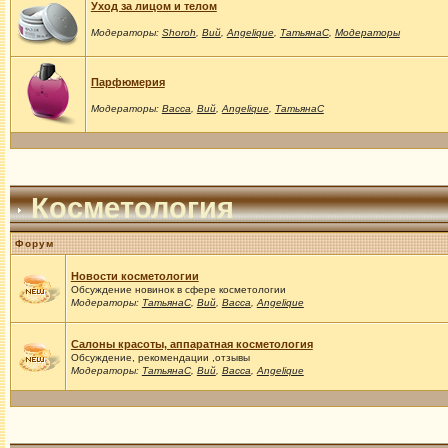
Уход за лицом и телом
Модераторы:
Shoroh
,
Вий
,
Angelique
,
ТатьянаС
,
Модераторы
Парфюмерия
Модераторы:
Васса
,
Вий
,
Angelique
,
ТатьянаС
Косметология
Форум
Новости косметологии
Обсуждение новинок в сфере косметологии
Модераторы:
ТатьянаС
,
Вий
,
Васса
,
Angelique
Салоны красоты, аппаратная косметология
Обсуждение, рекомендации ,отзывы
Модераторы:
ТатьянаС
,
Вий
,
Васса
,
Angelique