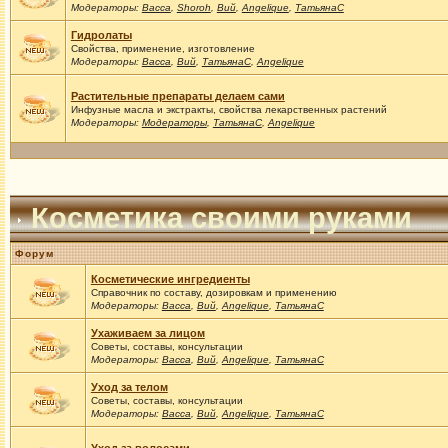
Модераторы:
Васса
,
Shoroh
,
Вий
,
Angelique
,
ТатьянаС
Гидролаты
Свойства, применение, изготовление
Модераторы:
Васса
,
Вий
,
ТатьянаС
,
Angelique
Растительные препараты делаем сами
Инфузные масла и экстракты, свойства лекарственных растений
Модераторы:
Модераторы
,
ТатьянаС
,
Angelique
Косметика своими руками
Форум
Косметические ингредиенты
Справочник по составу, дозировкам и применению
Модераторы:
Васса
,
Вий
,
Angelique
,
ТатьянаС
Ухаживаем за лицом
Советы, составы, консультации
Модераторы:
Васса
,
Вий
,
Angelique
,
ТатьянаС
Уход за телом
Советы, составы, консультации
Модераторы:
Васса
,
Вий
,
Angelique
,
ТатьянаС