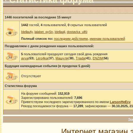
1446 посетителей за последние 15 минут
1442
гостей,
4
пользователей,
0
скрытых пользователей
Idellaufy
,
lalabet_qySn
,
Idellaalj
,
dostavka_ulKt
Полный список по:
последним действиям
,
именам пользователей
Поздравляем с днем рождения наших пользователей:
5
пользователей празднуют сегодня свой день рождения
avva
(
53
),
Lero4ka
(
37
),
Машуля
(
38
),
Triada
(
41
),
ENZIM
(
56
)
Будущие календарные события (в пределах 5 дней)
Отсутствуют
Статистика форума
На форуме сообщений:
152,919
Зарегистрировано пользователей:
7,696
Приветствуем последнего зарегистрированного по имени
LarsonHeEcy
Рекорд посещаемости форума —
17,289
, зафиксирован —
30.10.2025, 2
Те
Интернет магазин 