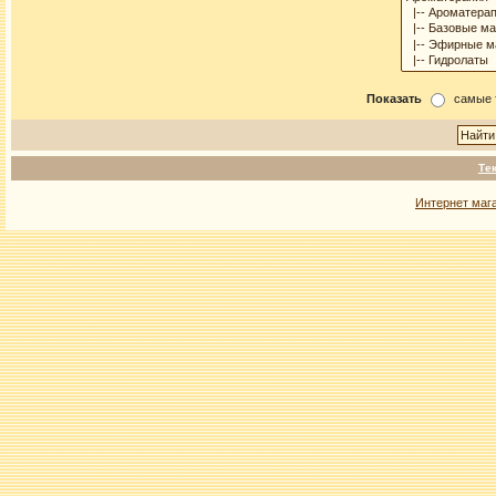
Показать
самые 
Те
Интернет маг