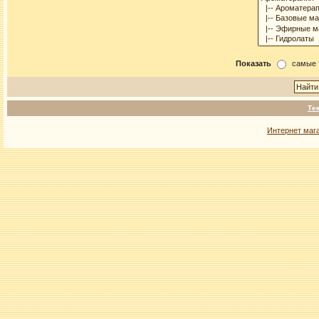
Показать
самые 
Те
Интернет маг