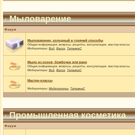
Мыловарение
Форум
Мыловарение, холодный и горячий способы
Общая информация, вопросы, рецепты, консультации, мастер-классы
Модераторы:
Вий
,
Васса
,
ТатьянаС
Мыло из основ, бомбочки для ванн
Общая информация, вопросы, рецепты, консультации, мастер-классы
Модераторы:
Вий
,
Васса
,
ТатьянаС
Мастер-классы
Модераторы:
Модераторы
,
ТатьянаС
Промышленная косметика
Форум