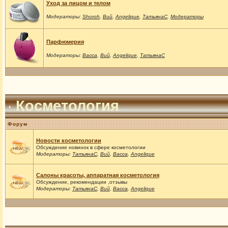
Уход за лицом и телом
Модераторы:
Shoroh
,
Вий
,
Angelique
,
ТатьянаС
,
Модераторы
Парфюмерия
Модераторы:
Васса
,
Вий
,
Angelique
,
ТатьянаС
Косметология
Форум
Новости косметологии
Обсуждение новинок в сфере косметологии
Модераторы:
ТатьянаС
,
Вий
,
Васса
,
Angelique
Салоны красоты, аппаратная косметология
Обсуждение, рекомендации ,отзывы
Модераторы:
ТатьянаС
,
Вий
,
Васса
,
Angelique