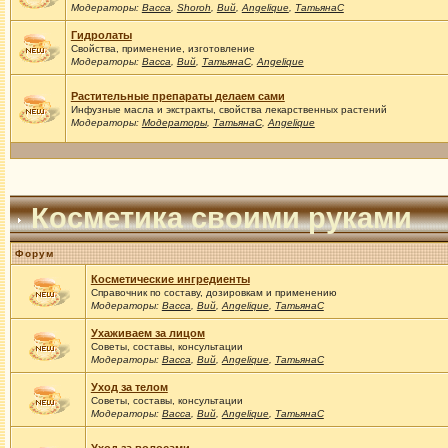
Модераторы:
Васса
,
Shoroh
,
Вий
,
Angelique
,
ТатьянаС
Гидролаты
Свойства, применение, изготовление
Модераторы:
Васса
,
Вий
,
ТатьянаС
,
Angelique
Растительные препараты делаем сами
Инфузные масла и экстракты, свойства лекарственных растений
Модераторы:
Модераторы
,
ТатьянаС
,
Angelique
Косметика своими руками
Форум
Косметические ингредиенты
Справочник по составу, дозировкам и применению
Модераторы:
Васса
,
Вий
,
Angelique
,
ТатьянаС
Ухаживаем за лицом
Советы, составы, консультации
Модераторы:
Васса
,
Вий
,
Angelique
,
ТатьянаС
Уход за телом
Советы, составы, консультации
Модераторы:
Васса
,
Вий
,
Angelique
,
ТатьянаС