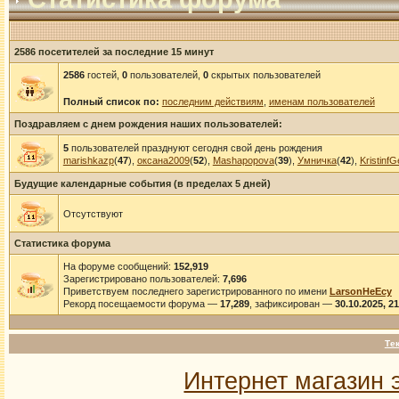
2586 посетителей за последние 15 минут
2586
гостей,
0
пользователей,
0
скрытых пользователей
Полный список по:
последним действиям
,
именам пользователей
Поздравляем с днем рождения наших пользователей:
5
пользователей празднуют сегодня свой день рождения
marishkazp
(
47
),
оксана2009
(
52
),
Mashapopova
(
39
),
Умничка
(
42
),
KristinfG
Будущие календарные события (в пределах 5 дней)
Отсутствуют
Статистика форума
На форуме сообщений:
152,919
Зарегистрировано пользователей:
7,696
Приветствуем последнего зарегистрированного по имени
LarsonHeEcy
Рекорд посещаемости форума —
17,289
, зафиксирован —
30.10.2025, 2
Те
Интернет магазин 