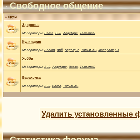
Свободное общение
Форум
Здоровье
Модераторы:
Васса
,
Вий
,
Angelique
,
ТатьянаС
Кулинария
Модераторы:
Shoroh
,
Вий
,
Angelique
,
ТатьянаС
,
Модераторы
Хобби
Модераторы:
Вий
,
Angelique
,
Васса
,
ТатьянаС
Барахолка
Модераторы:
Вий
,
Васса
,
ТатьянаС
Удалить установленные 
Статистика форума