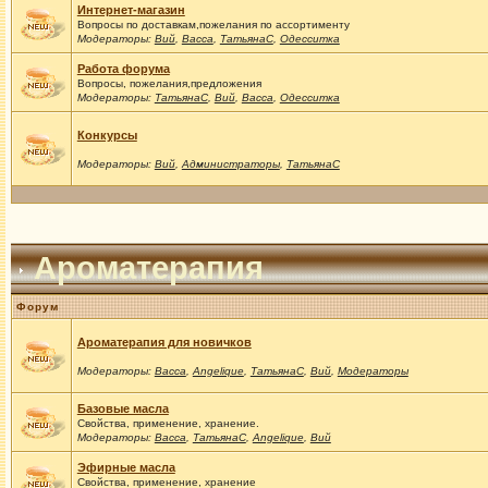
Интернет-магазин
Вопросы по доставкам,пожелания по ассортименту
Модераторы:
Вий
,
Васса
,
ТатьянаС
,
Одесситка
Работа форума
Вопросы, пожелания,предложения
Модераторы:
ТатьянаС
,
Вий
,
Васса
,
Одесситка
Конкурсы
Модераторы:
Вий
,
Администраторы
,
ТатьянаС
Ароматерапия
Форум
Ароматерапия для новичков
Модераторы:
Васса
,
Angelique
,
ТатьянаС
,
Вий
,
Модераторы
Базовые масла
Свойства, применение, хранение.
Модераторы:
Васса
,
ТатьянаС
,
Angelique
,
Вий
Эфирные масла
Свойства, применение, хранение