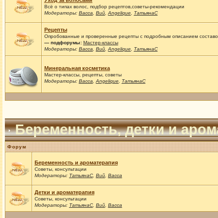
Уход за волосами
Всё о типах волос, подбор рецептов,советы-рекомендации
Модераторы:
Васса
,
Вий
,
Angelique
,
ТатьянаС
Рецепты
Опробованные и проверенные рецепты с подробным описанием составов
— подфорумы:
Мастер-классы
Модераторы:
Васса
,
Вий
,
Angelique
,
ТатьянаС
Минеральная косметика
Мастер-классы, рецепты, советы
Модераторы:
Васса
,
Angelique
,
ТатьянаС
Беременность, детки и аро
Форум
Беременность и ароматерапия
Советы, консультации
Модераторы:
ТатьянаС
,
Вий
,
Васса
Детки и ароматерапия
Советы, консультации
Модераторы:
ТатьянаС
,
Вий
,
Васса