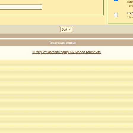
пар
тол
Ск
Не 
Текстовая версия
Интернет магазин эфирных масел AromaVita