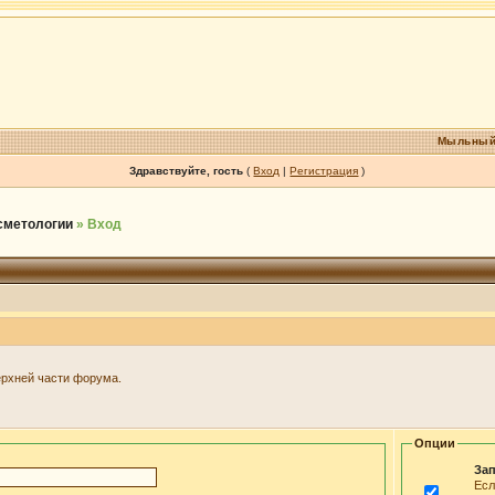
Мыльный
Здравствуйте, гость
(
Вход
|
Регистрация
)
осметологии
» Вход
ерхней части форума.
Опции
Зап
Есл