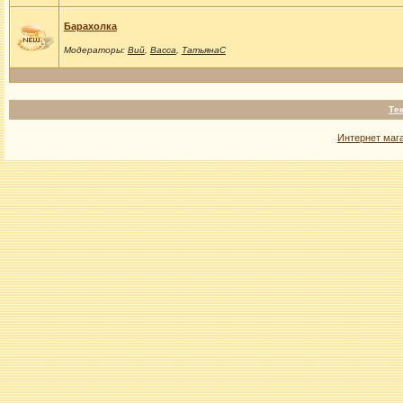
Барахолка
Модераторы:
Вий
,
Васса
,
ТатьянаС
Те
Интернет маг