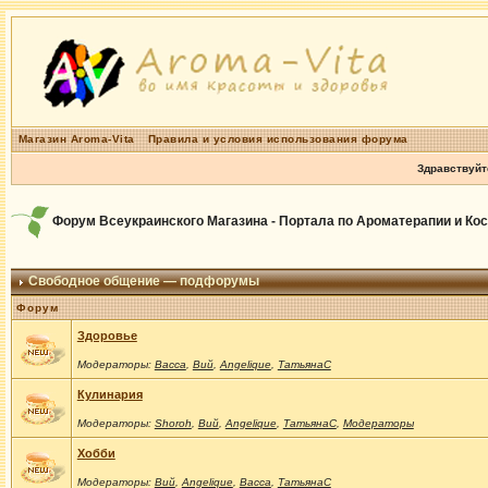
Магазин Aroma-Vita
Правила и условия использования форума
Здравствуйт
Форум Всеукраинского Магазина - Портала по Ароматерапии и Ко
Свободное общение — подфорумы
Форум
Здоровье
Модераторы:
Васса
,
Вий
,
Angelique
,
ТатьянаС
Кулинария
Модераторы:
Shoroh
,
Вий
,
Angelique
,
ТатьянаС
,
Модераторы
Хобби
Модераторы:
Вий
,
Angelique
,
Васса
,
ТатьянаС