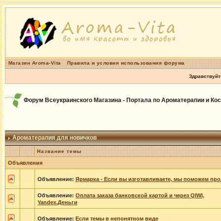
Магазин Aroma-Vita
Правила и условия использования форума
Здравствуйт
Форум Всеукраинского Магазина - Портала по Ароматерапии и Ко
Ароматерапия для новичков
Название темы
Объявления
Объявление:
Ярмарка - Если вы изготавливаете, мы поможем про
Объявление:
Оплата заказа банковской картой и через QIWI,
Yandex.Деньги
Объявление:
Если темы в непонятном виде