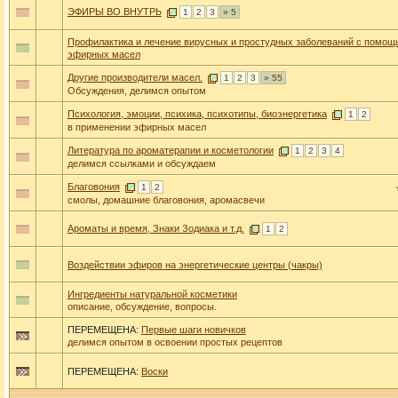
ЭФИРЫ ВО ВНУТРЬ
1
2
3
» 5
Профилактика и лечение вирусных и простудных заболеваний с помощ
эфирных масел
Другие производители масел.
1
2
3
» 55
Обсуждения, делимся опытом
Психология, эмоции, психика, психотипы, биоэнергетика
1
2
в применении эфирных масел
Литература по ароматерапии и косметологии
1
2
3
4
делимся ссылками и обсуждаем
Благовония
1
2
смолы, домашние благовония, аромасвечи
Ароматы и время, Знаки Зодиака и т.д.
1
2
Воздействии эфиров на энергетические центры (чакры)
Ингредиенты натуральной косметики
описание, обсуждение, вопросы.
ПЕРЕМЕЩЕНА:
Первые шаги новичков
делимся опытом в освоении простых рецептов
ПЕРЕМЕЩЕНА:
Воски