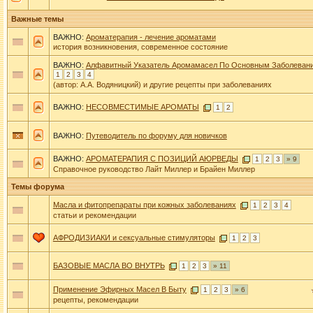
Важные темы
ВАЖНО:
Ароматерапия - лечение ароматами
история возникновения, современное состояние
ВАЖНО:
Алфавитный Указатель Аромамасел По Основным Заболеван
1
2
3
4
(автор: А.А. Водяницкий) и другие рецепты при заболеваниях
ВАЖНО:
НЕСОВМЕСТИМЫЕ АРОМАТЫ
1
2
ВАЖНО:
Путеводитель по форуму для новичков
ВАЖНО:
АРОМАТЕРАПИЯ С ПОЗИЦИЙ АЮРВЕДЫ
1
2
3
» 9
Справочное руководство Лайт Миллер и Брайен Миллер
Темы форума
Масла и фитопрепараты при кожных заболеваниях
1
2
3
4
статьи и рекомендации
АФРОДИЗИАКИ и сексуальные стимуляторы
1
2
3
БАЗОВЫЕ МАСЛА ВО ВНУТРЬ
1
2
3
» 11
Применение Эфирных Масел В Быту
1
2
3
» 6
рецепты, рекомендации