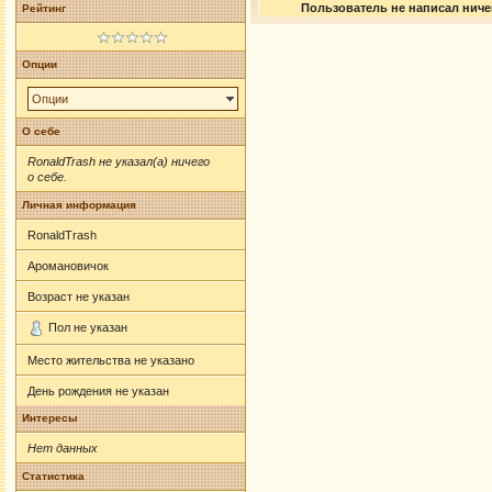
Пользователь не написал ничег
Рейтинг
Опции
Опции
О себе
RonaldTrash не указал(а) ничего
о себе.
Личная информация
RonaldTrash
Аромановичок
Возраст не указан
Пол не указан
Место жительства не указано
День рождения не указан
Интересы
Нет данных
Статистика