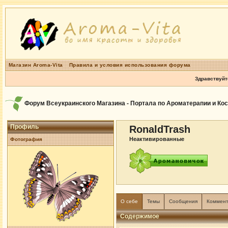
Магазин Aroma-Vita
Правила и условия использования форума
Здравствуйт
Форум Всеукраинского Магазина - Портала по Ароматерапии и Ко
Профиль
RonaldTrash
Неактивированные
Фотография
О себе
Темы
Сообщения
Коммен
Содержимое