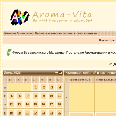
Магазин Aroma-Vita
Правила и условия использования форума
Здравствуйт
Форум Всеукраинского Магазина - Портала по Ароматерапии и Ко
«
А
Июль 2026
Календарь событий и именинни
В
П
В
С
Ч
П
С
Воскресенье
Понедельни
»
1
2
3
4
»
5
6
7
8
9
10
11
»
»
12
13
14
15
16
17
18
»
19
20
21
22
23
24
25