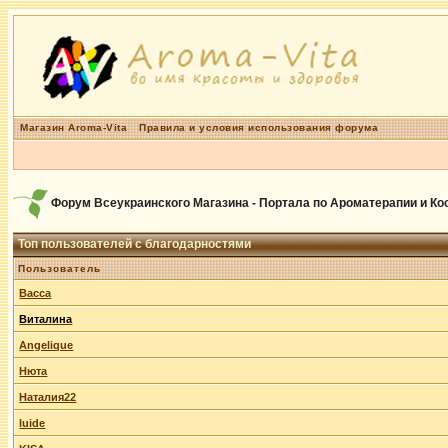
Магазин Aroma-Vita
Правила и условия использования форума
Форум Всеукраинского Магазина - Портала по Ароматерапии и К
Топ пользователей с благодарностями
Пользователь
Васса
Виталина
Angelique
Нюта
Наталия22
luide