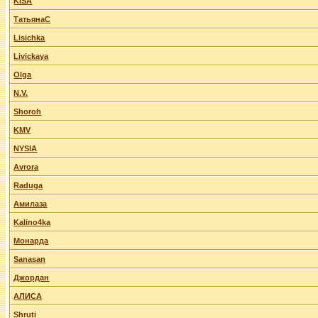
KISA
ТатьянаС
Lisichka
Livickaya
Olga
N.V.
Shoroh
KMV
NYSIA
Avrora
Raduga
Амилаза
Kalino4ka
Монарда
Sanasan
Джордан
АЛИСА
Shruti