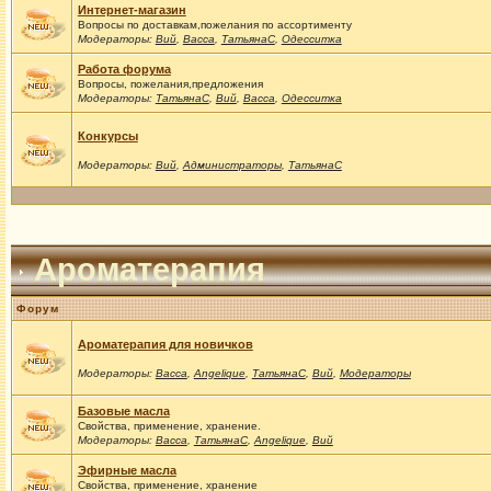
Интернет-магазин
Вопросы по доставкам,пожелания по ассортименту
Модераторы:
Вий
,
Васса
,
ТатьянаС
,
Одесситка
Работа форума
Вопросы, пожелания,предложения
Модераторы:
ТатьянаС
,
Вий
,
Васса
,
Одесситка
Конкурсы
Модераторы:
Вий
,
Администраторы
,
ТатьянаС
Ароматерапия
Форум
Ароматерапия для новичков
Модераторы:
Васса
,
Angelique
,
ТатьянаС
,
Вий
,
Модераторы
Базовые масла
Свойства, применение, хранение.
Модераторы:
Васса
,
ТатьянаС
,
Angelique
,
Вий
Эфирные масла
Свойства, применение, хранение