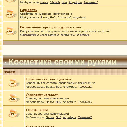
Модераторы:
Васса
,
Shoroh
,
Вий
,
Angelique
,
ТатьянаС
Гидролаты
Свойства, применение, изготовление
Модераторы:
Васса
,
Вий
,
ТатьянаС
,
Angelique
Растительные препараты делаем сами
Инфузные масла и экстракты, свойства лекарственных растений
Модераторы:
Модераторы
,
ТатьянаС
,
Angelique
Косметика своими руками
Форум
Косметические ингредиенты
Справочник по составу, дозировкам и применению
Модераторы:
Васса
,
Вий
,
Angelique
,
ТатьянаС
Ухаживаем за лицом
Советы, составы, консультации
Модераторы:
Васса
,
Вий
,
Angelique
,
ТатьянаС
Уход за телом
Советы, составы, консультации
Модераторы:
Васса
,
Вий
,
Angelique
,
ТатьянаС