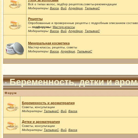
Уход за волосами
Всё о типах волос, подбор рецептов,советы-рекомендации
Модераторы:
Васса
,
Вий
,
Angelique
,
ТатьянаС
Рецепты
Опробованные и проверенные рецепты с подробным описанием составов
— подфорумы:
Мастер-классы
Модераторы:
Васса
,
Вий
,
Angelique
,
ТатьянаС
Минеральная косметика
Мастер-классы, рецепты, советы
Модераторы:
Васса
,
Angelique
,
ТатьянаС
Беременность, детки и аро
Форум
Беременность и ароматерапия
Советы, консультации
Модераторы:
ТатьянаС
,
Вий
,
Васса
Детки и ароматерапия
Советы, консультации
Модераторы:
ТатьянаС
,
Вий
,
Васса