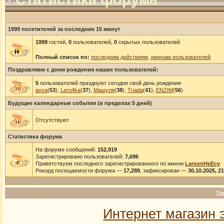
1999 посетителей за последние 15 минут
1999
гостей,
0
пользователей,
0
скрытых пользователей
Полный список по:
последним действиям
,
именам пользователей
Поздравляем с днем рождения наших пользователей:
5
пользователей празднуют сегодня свой день рождения
avva
(
53
),
Lero4ka
(
37
),
Машуля
(
38
),
Triada
(
41
),
ENZIM
(
56
)
Будущие календарные события (в пределах 5 дней)
Отсутствуют
Статистика форума
На форуме сообщений:
152,919
Зарегистрировано пользователей:
7,696
Приветствуем последнего зарегистрированного по имени
LarsonHeEcy
Рекорд посещаемости форума —
17,289
, зафиксирован —
30.10.2025, 2
Те
Интернет магазин 