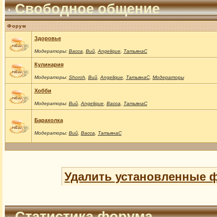
Свободное общение
Форум
Здоровье
Модераторы:
Васса
,
Вий
,
Angelique
,
ТатьянаС
Кулинария
Модераторы:
Shoroh
,
Вий
,
Angelique
,
ТатьянаС
,
Модераторы
Хобби
Модераторы:
Вий
,
Angelique
,
Васса
,
ТатьянаС
Барахолка
Модераторы:
Вий
,
Васса
,
ТатьянаС
Удалить установленные 
Статистика форума