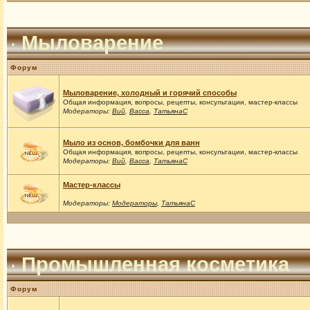
Мыловарение
Форум
Мыловарение, холодный и горячий способы
Общая информация, вопросы, рецепты, консультации, мастер-классы
Модераторы:
Вий
,
Васса
,
ТатьянаС
Мыло из основ, бомбочки для ванн
Общая информация, вопросы, рецепты, консультации, мастер-классы
Модераторы:
Вий
,
Васса
,
ТатьянаС
Мастер-классы
Модераторы:
Модераторы
,
ТатьянаС
Промышленная косметика
Форум