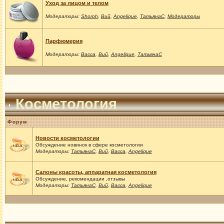
Уход за лицом и телом
Модераторы:
Shoroh
,
Вий
,
Angelique
,
ТатьянаС
,
Модераторы
Парфюмерия
Модераторы:
Васса
,
Вий
,
Angelique
,
ТатьянаС
Косметология
Форум
Новости косметологии
Обсуждение новинок в сфере косметологии
Модераторы:
ТатьянаС
,
Вий
,
Васса
,
Angelique
Салоны красоты, аппаратная косметология
Обсуждение, рекомендации ,отзывы
Модераторы:
ТатьянаС
,
Вий
,
Васса
,
Angelique