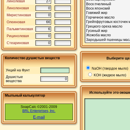
Линолевая
Линоленовая
Миристиновая
Олеиновая
Пальмитиновая
Рицинолевая
Стеариновая
Количество душистых веществ
Выберите ще
NaOH (твердое мыло)
Унций на Фунт
KOH (жидкое мыло)
Душистые
вещества
Используйте это окошк
Мыльный калькулятор
SoapCalc ©2001-2009
BRL Enterprises, Inc.
E-mail