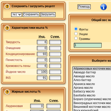
Сохранить / загрузить рецепт
Общий вес м
Характеристики мыла %
Фунты
Унции
Инд.
Сумм.
Граммы
Твердость
Очищение
Кондиционирование
Пенистость
Выберите м
Кремовость пены
Йодное число
INS
Жирные кислоты %
Инд.
Сумм.
Лауриновая