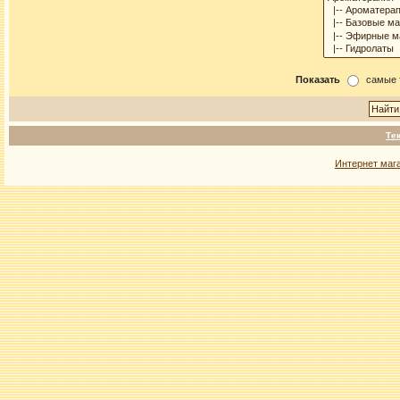
Показать
самые 
Те
Интернет маг