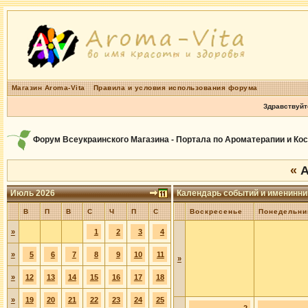
Магазин Aroma-Vita
Правила и условия использования форума
Здравствуйт
Форум Всеукраинского Магазина - Портала по Ароматерапии и Ко
«
А
Июль 2026
Календарь событий и именинни
В
П
В
С
Ч
П
С
Воскресенье
Понедельни
»
1
2
3
4
»
5
6
7
8
9
10
11
»
»
12
13
14
15
16
17
18
»
19
20
21
22
23
24
25