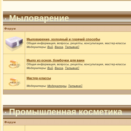
Мыловарение
Форум
Мыловарение, холодный и горячий способы
Общая информация, вопросы, рецепты, консультации, мастер-классы
Модераторы:
Вий
,
Васса
,
ТатьянаС
Мыло из основ, бомбочки для ванн
Общая информация, вопросы, рецепты, консультации, мастер-классы
Модераторы:
Вий
,
Васса
,
ТатьянаС
Мастер-классы
Модераторы:
Модераторы
,
ТатьянаС
Промышленная косметика
Форум