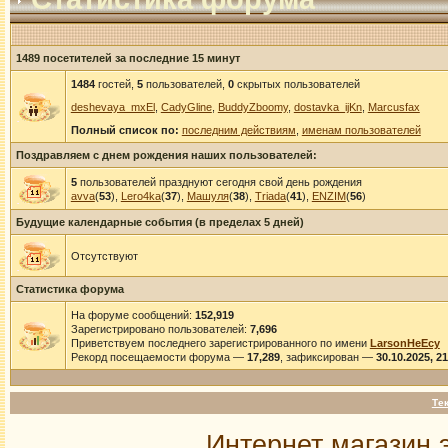
1489 посетителей за последние 15 минут
1484
гостей,
5
пользователей,
0
скрытых пользователей
deshevaya_mxEl
,
CadyGline
,
BuddyZboomy
,
dostavka_ijKn
,
Marcusfax
Полный список по:
последним действиям
,
именам пользователей
Поздравляем с днем рождения наших пользователей:
5
пользователей празднуют сегодня свой день рождения
avva
(
53
),
Lero4ka
(
37
),
Машуля
(
38
),
Triada
(
41
),
ENZIM
(
56
)
Будущие календарные события (в пределах 5 дней)
Отсутствуют
Статистика форума
На форуме сообщений:
152,919
Зарегистрировано пользователей:
7,696
Приветствуем последнего зарегистрированного по имени
LarsonHeEcy
Рекорд посещаемости форума —
17,289
, зафиксирован —
30.10.2025, 2
Те
Интернет магазин 