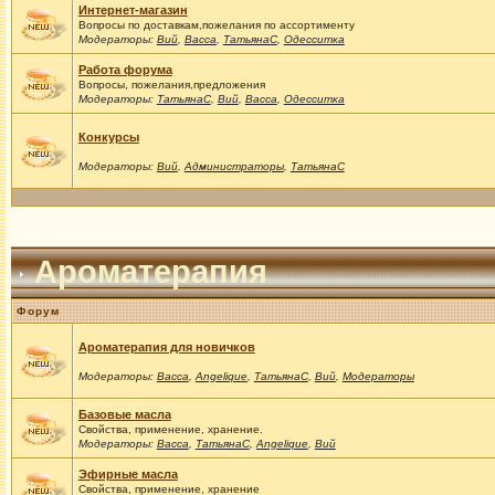
Интернет-магазин
Вопросы по доставкам,пожелания по ассортименту
Модераторы:
Вий
,
Васса
,
ТатьянаС
,
Одесситка
Работа форума
Вопросы, пожелания,предложения
Модераторы:
ТатьянаС
,
Вий
,
Васса
,
Одесситка
Конкурсы
Модераторы:
Вий
,
Администраторы
,
ТатьянаС
Ароматерапия
Форум
Ароматерапия для новичков
Модераторы:
Васса
,
Angelique
,
ТатьянаС
,
Вий
,
Модераторы
Базовые масла
Свойства, применение, хранение.
Модераторы:
Васса
,
ТатьянаС
,
Angelique
,
Вий
Эфирные масла
Свойства, применение, хранение