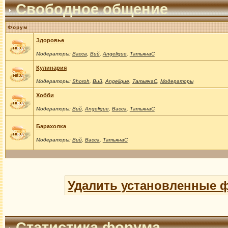
Свободное общение
Форум
Здоровье
Модераторы:
Васса
,
Вий
,
Angelique
,
ТатьянаС
Кулинария
Модераторы:
Shoroh
,
Вий
,
Angelique
,
ТатьянаС
,
Модераторы
Хобби
Модераторы:
Вий
,
Angelique
,
Васса
,
ТатьянаС
Барахолка
Модераторы:
Вий
,
Васса
,
ТатьянаС
Удалить установленные 
Статистика форума