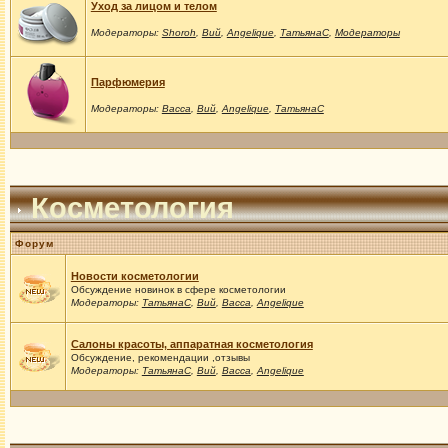
Уход за лицом и телом
Модераторы:
Shoroh
,
Вий
,
Angelique
,
ТатьянаС
,
Модераторы
Парфюмерия
Модераторы:
Васса
,
Вий
,
Angelique
,
ТатьянаС
Косметология
Форум
Новости косметологии
Обсуждение новинок в сфере косметологии
Модераторы:
ТатьянаС
,
Вий
,
Васса
,
Angelique
Салоны красоты, аппаратная косметология
Обсуждение, рекомендации ,отзывы
Модераторы:
ТатьянаС
,
Вий
,
Васса
,
Angelique