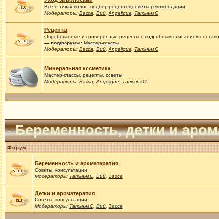
Уход за волосами
Всё о типах волос, подбор рецептов,советы-рекомендации
Модераторы:
Васса
,
Вий
,
Angelique
,
ТатьянаС
Рецепты
Опробованные и проверенные рецепты с подробным описанием составов
— подфорумы:
Мастер-классы
Модераторы:
Васса
,
Вий
,
Angelique
,
ТатьянаС
Минеральная косметика
Мастер-классы, рецепты, советы
Модераторы:
Васса
,
Angelique
,
ТатьянаС
Беременность, детки и аро
Форум
Беременность и ароматерапия
Советы, консультации
Модераторы:
ТатьянаС
,
Вий
,
Васса
Детки и ароматерапия
Советы, консультации
Модераторы:
ТатьянаС
,
Вий
,
Васса