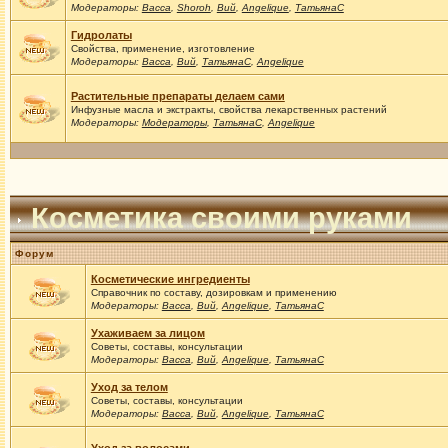
Модераторы:
Васса
,
Shoroh
,
Вий
,
Angelique
,
ТатьянаС
Гидролаты
Свойства, применение, изготовление
Модераторы:
Васса
,
Вий
,
ТатьянаС
,
Angelique
Растительные препараты делаем сами
Инфузные масла и экстракты, свойства лекарственных растений
Модераторы:
Модераторы
,
ТатьянаС
,
Angelique
Косметика своими руками
Форум
Косметические ингредиенты
Справочник по составу, дозировкам и применению
Модераторы:
Васса
,
Вий
,
Angelique
,
ТатьянаС
Ухаживаем за лицом
Советы, составы, консультации
Модераторы:
Васса
,
Вий
,
Angelique
,
ТатьянаС
Уход за телом
Советы, составы, консультации
Модераторы:
Васса
,
Вий
,
Angelique
,
ТатьянаС