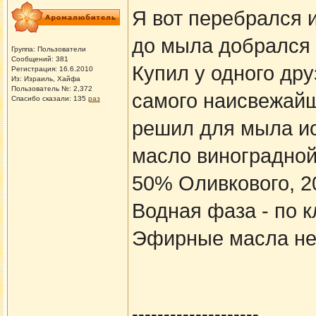
Я вот перебрался и
до мыла добрался 
Группа: Пользователи
Сообщений: 381
Купил у одного дру
Регистрация: 16.6.2010
Из: Израиль, Хайфа
Пользователь №: 2,372
самого наисвежайш
Спасибо сказали:
135
раз
решил для мыла ис
масло виноградной 
50% Оливкового, 2
Водная фаза - по 
Эфирные масла не
--------------------