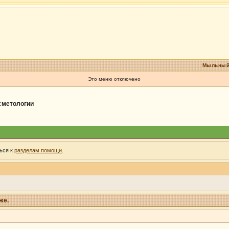
Мыльный
Это меню отключено
осметологии
ься к
разделам помощи
.
же.