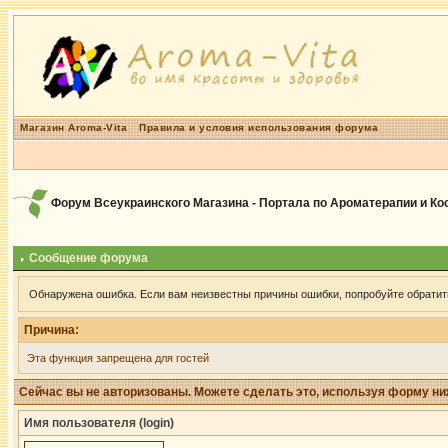
Магазин Aroma-Vita
Правила и условия использования форума
Форум Всеукраинского Магазина - Портала по Ароматерапии и К
Сообщение форума
Обнаружена ошибка. Если вам неизвестны причины ошибки, попробуйте обратит
Причина:
Эта функция запрещена для гостей
Сейчас вы не авторизованы. Можете сделать это, используя форму ни
Имя пользователя (login)