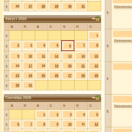
»
26
27
28
29
30
31
Имениннико
»
Август 2026
В
П
В
С
Ч
П
С
»
1
Имениннико
2
3
4
5
7
8
»
»
6
»
9
10
11
12
13
14
15
»
16
17
18
19
20
21
22
»
23
24
25
26
27
28
29
»
»
30
31
Сентябрь 2026
В
П
В
С
Ч
П
С
Имениннико
»
»
1
2
3
4
5
»
6
7
8
9
10
11
12