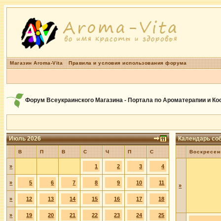
Магазин Aroma-Vita
Правила и условия использования форума
Форум Всеукраинского Магазина - Портала по Ароматерапии и К
Июль 2026
Календарь со
В
П
В
С
Ч
П
С
Воскресен
»
1
2
3
4
»
5
6
7
8
9
10
11
»
»
12
13
14
15
16
17
18
»
19
20
21
22
23
24
25