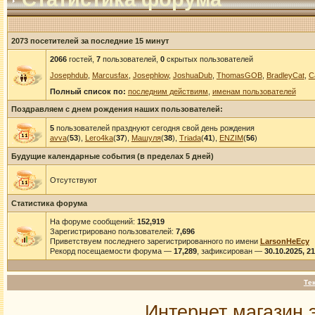
2073 посетителей за последние 15 минут
2066
гостей,
7
пользователей,
0
скрытых пользователей
Josephdub
,
Marcusfax
,
Josephlow
,
JoshuaDub
,
ThomasGOB
,
BradleyCat
,
C
Полный список по:
последним действиям
,
именам пользователей
Поздравляем с днем рождения наших пользователей:
5
пользователей празднуют сегодня свой день рождения
avva
(
53
),
Lero4ka
(
37
),
Машуля
(
38
),
Triada
(
41
),
ENZIM
(
56
)
Будущие календарные события (в пределах 5 дней)
Отсутствуют
Статистика форума
На форуме сообщений:
152,919
Зарегистрировано пользователей:
7,696
Приветствуем последнего зарегистрированного по имени
LarsonHeEcy
Рекорд посещаемости форума —
17,289
, зафиксирован —
30.10.2025, 2
Те
Интернет магазин 