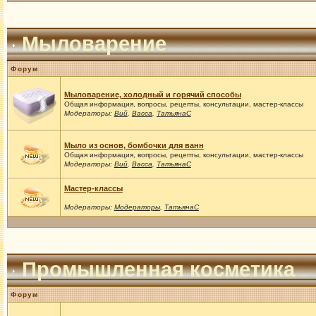
Мыловарение
Форум
Мыловарение, холодный и горячий способы
Общая информация, вопросы, рецепты, консультации, мастер-классы
Модераторы:
Вий
,
Васса
,
ТатьянаС
Мыло из основ, бомбочки для ванн
Общая информация, вопросы, рецепты, консультации, мастер-классы
Модераторы:
Вий
,
Васса
,
ТатьянаС
Мастер-классы
Модераторы:
Модераторы
,
ТатьянаС
Промышленная косметика
Форум