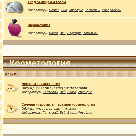
Уход за лицом и телом
Модераторы:
Shoroh
,
Вий
,
Angelique
,
ТатьянаС
,
Модераторы
Парфюмерия
Модераторы:
Васса
,
Вий
,
Angelique
,
ТатьянаС
Косметология
Форум
Новости косметологии
Обсуждение новинок в сфере косметологии
Модераторы:
ТатьянаС
,
Вий
,
Васса
,
Angelique
Салоны красоты, аппаратная косметология
Обсуждение, рекомендации ,отзывы
Модераторы:
ТатьянаС
,
Вий
,
Васса
,
Angelique