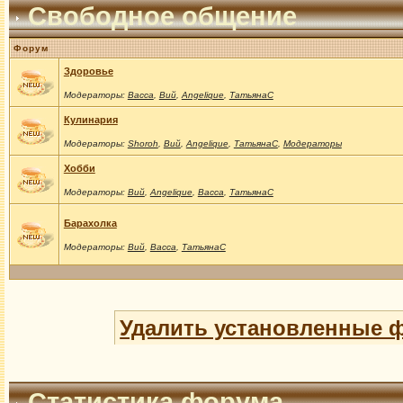
Свободное общение
Форум
Здоровье
Модераторы:
Васса
,
Вий
,
Angelique
,
ТатьянаС
Кулинария
Модераторы:
Shoroh
,
Вий
,
Angelique
,
ТатьянаС
,
Модераторы
Хобби
Модераторы:
Вий
,
Angelique
,
Васса
,
ТатьянаС
Барахолка
Модераторы:
Вий
,
Васса
,
ТатьянаС
Удалить установленные 
Статистика форума