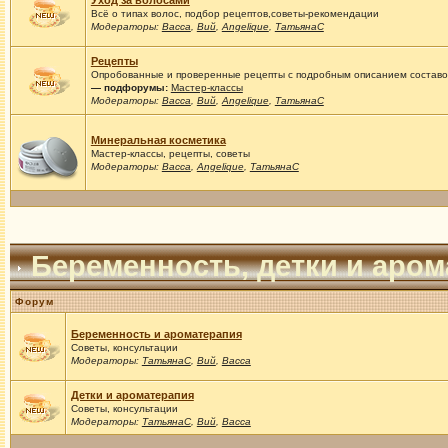
Уход за волосами
Всё о типах волос, подбор рецептов,советы-рекомендации
Модераторы:
Васса
,
Вий
,
Angelique
,
ТатьянаС
Рецепты
Опробованные и проверенные рецепты с подробным описанием составов
— подфорумы:
Мастер-классы
Модераторы:
Васса
,
Вий
,
Angelique
,
ТатьянаС
Минеральная косметика
Мастер-классы, рецепты, советы
Модераторы:
Васса
,
Angelique
,
ТатьянаС
Беременность, детки и аро
Форум
Беременность и ароматерапия
Советы, консультации
Модераторы:
ТатьянаС
,
Вий
,
Васса
Детки и ароматерапия
Советы, консультации
Модераторы:
ТатьянаС
,
Вий
,
Васса