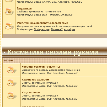
Модераторы:
Васса
,
Shoroh
,
Вий
,
Angelique
,
ТатьянаС
Гидролаты
Свойства, применение, изготовление
Модераторы:
Васса
,
Вий
,
ТатьянаС
,
Angelique
Растительные препараты делаем сами
Инфузные масла и экстракты, свойства лекарственных растений
Модераторы:
Модераторы
,
ТатьянаС
,
Angelique
Косметика своими руками
Форум
Косметические ингредиенты
Справочник по составу, дозировкам и применению
Модераторы:
Васса
,
Вий
,
Angelique
,
ТатьянаС
Ухаживаем за лицом
Советы, составы, консультации
Модераторы:
Васса
,
Вий
,
Angelique
,
ТатьянаС
Уход за телом
Советы, составы, консультации
Модераторы:
Васса
,
Вий
,
Angelique
,
ТатьянаС