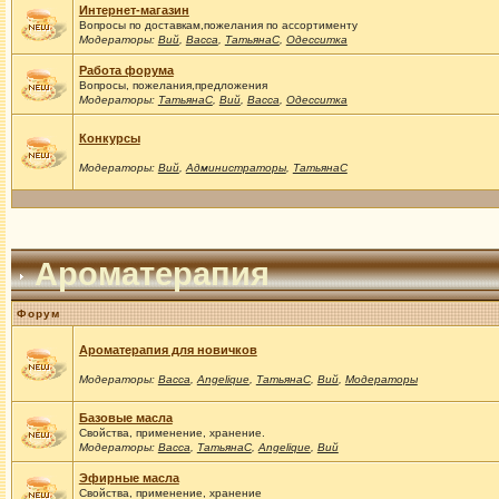
Интернет-магазин
Вопросы по доставкам,пожелания по ассортименту
Модераторы:
Вий
,
Васса
,
ТатьянаС
,
Одесситка
Работа форума
Вопросы, пожелания,предложения
Модераторы:
ТатьянаС
,
Вий
,
Васса
,
Одесситка
Конкурсы
Модераторы:
Вий
,
Администраторы
,
ТатьянаС
Ароматерапия
Форум
Ароматерапия для новичков
Модераторы:
Васса
,
Angelique
,
ТатьянаС
,
Вий
,
Модераторы
Базовые масла
Свойства, применение, хранение.
Модераторы:
Васса
,
ТатьянаС
,
Angelique
,
Вий
Эфирные масла
Свойства, применение, хранение