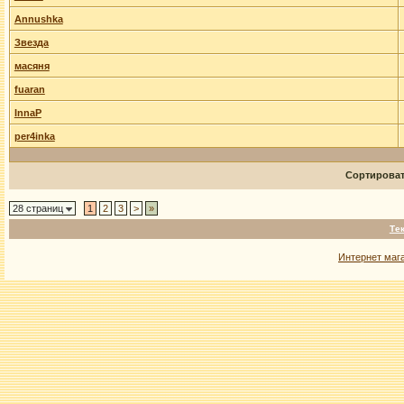
Annushka
Звезда
масяня
fuaran
InnaP
per4inka
Сортирова
28 страниц
1
2
3
>
»
Те
Интернет маг