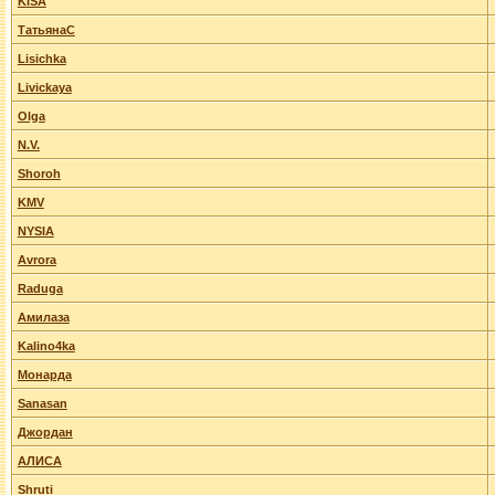
KISA
ТатьянаС
Lisichka
Livickaya
Olga
N.V.
Shoroh
KMV
NYSIA
Avrora
Raduga
Амилаза
Kalino4ka
Монарда
Sanasan
Джордан
АЛИСА
Shruti