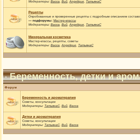
Модераторы:
Васса
,
Вий
,
Angelique
,
ТатьянаС
Рецепты
Опробованные и проверенные рецепты с подробным описанием составов
— подфорумы:
Мастер-классы
Модераторы:
Васса
,
Вий
,
Angelique
,
ТатьянаС
Минеральная косметика
Мастер-классы, рецепты, советы
Модераторы:
Васса
,
Angelique
,
ТатьянаС
Беременность, детки и аро
Форум
Беременность и ароматерапия
Советы, консультации
Модераторы:
ТатьянаС
,
Вий
,
Васса
Детки и ароматерапия
Советы, консультации
Модераторы:
ТатьянаС
,
Вий
,
Васса