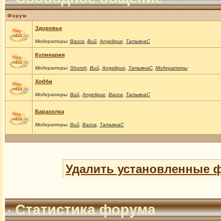
Форум
Здоровье
Модераторы:
Васса
,
Вий
,
Angelique
,
ТатьянаС
Кулинария
Модераторы:
Shoroh
,
Вий
,
Angelique
,
ТатьянаС
,
Модераторы
Хобби
Модераторы:
Вий
,
Angelique
,
Васса
,
ТатьянаС
Барахолка
Модераторы:
Вий
,
Васса
,
ТатьянаС
Удалить установленные 
Статистика форума