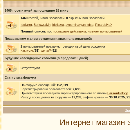
1465 посетителей за последние 15 минут
1460
гостей,
5
пользователей,
0
скрытых пользователей
Idellarrq
,
BoriswraMn
,
Idellazst
,
avet mirakyan_cfsa
,
RicardoHoX
Полный список по:
последним действиям
,
именам пользователей
Поздравляем с днем рождения наших пользователей:
2
пользователей празднуют сегодня свой день рождения
Кактусик
(
51
),
xena@
(
52
)
Будущие календарные события (в пределах 5 дней)
Отсутствуют
Статистика форума
На форуме сообщений:
152,919
Зарегистрировано пользователей:
7,696
Приветствуем последнего зарегистрированного по имени
LarsonHeEcy
Рекорд посещаемости форума —
17,289
, зафиксирован —
30.10.2025, 2
Те
Интернет магазин 