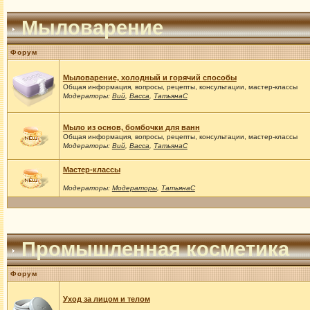
Мыловарение
Форум
Мыловарение, холодный и горячий способы
Общая информация, вопросы, рецепты, консультации, мастер-классы
Модераторы:
Вий
,
Васса
,
ТатьянаС
Мыло из основ, бомбочки для ванн
Общая информация, вопросы, рецепты, консультации, мастер-классы
Модераторы:
Вий
,
Васса
,
ТатьянаС
Мастер-классы
Модераторы:
Модераторы
,
ТатьянаС
Промышленная косметика
Форум
Уход за лицом и телом