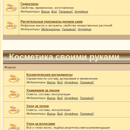
Гидролаты
Свойства, применение, изготовление
Модераторы:
Васса
,
Вий
,
ТатьянаС
,
Angelique
Растительные препараты делаем сами
Инфузные масла и экстракты, свойства лекарственных растений
Модераторы:
Модераторы
,
ТатьянаС
,
Angelique
Косметика своими руками
Форум
Косметические ингредиенты
Справочник по составу, дозировкам и применению
Модераторы:
Васса
,
Вий
,
Angelique
,
ТатьянаС
Ухаживаем за лицом
Советы, составы, консультации
Модераторы:
Васса
,
Вий
,
Angelique
,
ТатьянаС
Уход за телом
Советы, составы, консультации
Модераторы:
Васса
,
Вий
,
Angelique
,
ТатьянаС
Уход за волосами
Всё о типах волос, подбор рецептов,советы-рекомендации