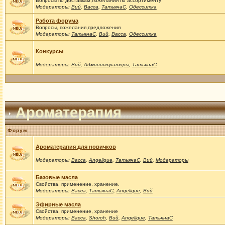
Вопросы по доставкам,пожелания по ассортименту
Модераторы:
Вий
,
Васса
,
ТатьянаС
,
Одесситка
Работа форума
Вопросы, пожелания,предложения
Модераторы:
ТатьянаС
,
Вий
,
Васса
,
Одесситка
Конкурсы
Модераторы:
Вий
,
Администраторы
,
ТатьянаС
Ароматерапия
Форум
Ароматерапия для новичков
Модераторы:
Васса
,
Angelique
,
ТатьянаС
,
Вий
,
Модераторы
Базовые масла
Свойства, применение, хранение.
Модераторы:
Васса
,
ТатьянаС
,
Angelique
,
Вий
Эфирные масла
Свойства, применение, хранение
Модераторы:
Васса
,
Shoroh
,
Вий
,
Angelique
,
ТатьянаС