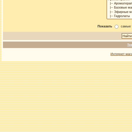
Показать
самые 
Те
Интернет маг