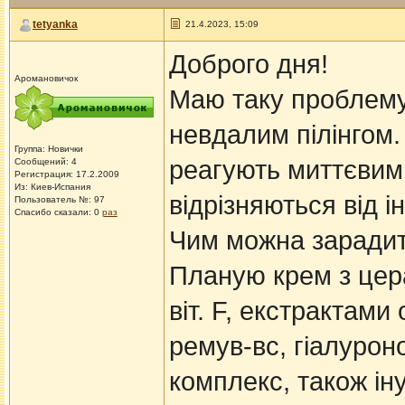
tetyanka
21.4.2023, 15:09
Доброго дня!
Аромановичок
Маю таку проблему:
невдалим пілінгом. 
Группа: Новички
реагують миттєвим
Сообщений: 4
Регистрация: 17.2.2009
Из: Киев-Испания
відрізняються від 
Пользователь №: 97
Спасибо сказали:
0
раз
Чим можна заради
Планую крем з цер
віт. F, екстрактами
ремув-вс, гіалуро
комплекс, також іну