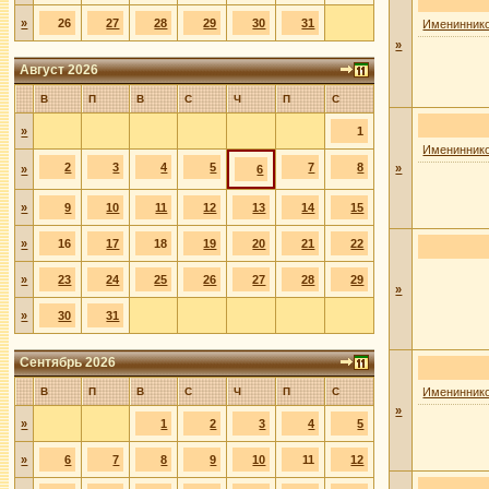
»
26
27
28
29
30
31
Имениннико
»
Август 2026
В
П
В
С
Ч
П
С
»
1
Имениннико
2
3
4
5
7
8
»
»
6
»
9
10
11
12
13
14
15
»
16
17
18
19
20
21
22
»
23
24
25
26
27
28
29
»
»
30
31
Сентябрь 2026
В
П
В
С
Ч
П
С
Имениннико
»
»
1
2
3
4
5
»
6
7
8
9
10
11
12