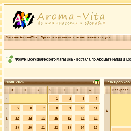
Магазин Aroma-Vita
Правила и условия использования форума
Форум Всеукраинского Магазина - Портала по Ароматерапии и К
Июль 2026
Календарь со
В
П
В
С
Ч
П
С
Воскресен
»
1
2
3
4
»
5
6
7
8
9
10
11
»
»
12
13
14
15
16
17
18
»
19
20
21
22
23
24
25