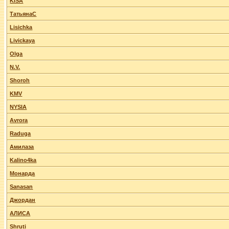
KISA
ТатьянаС
Lisichka
Livickaya
Olga
N.V.
Shoroh
KMV
NYSIA
Avrora
Raduga
Амилаза
Kalino4ka
Монарда
Sanasan
Джордан
АЛИСА
Shruti