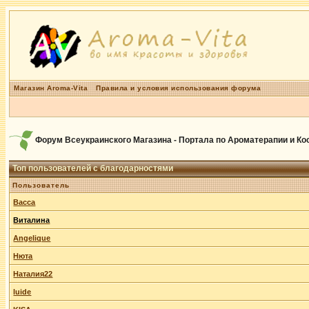
Магазин Aroma-Vita
Правила и условия использования форума
Форум Всеукраинского Магазина - Портала по Ароматерапии и К
Топ пользователей с благодарностями
Пользователь
Васса
Виталина
Angelique
Нюта
Наталия22
luide