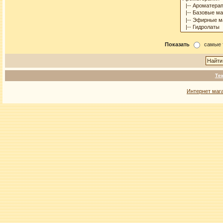
Показать
самые 
Те
Интернет маг