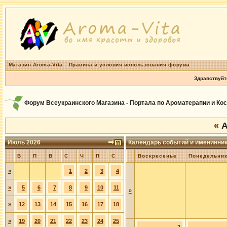
Магазин Aroma-Vita
Правила и условия использования форума
Здравствуйт
Форум Всеукраинского Магазина - Портала по Ароматерапии и Ко
«
А
Июль 2026
Календарь событий и именинни
В
П
В
С
Ч
П
С
Воскресенье
Понедельни
»
1
2
3
4
»
5
6
7
8
9
10
11
»
»
12
13
14
15
16
17
18
»
19
20
21
22
23
24
25