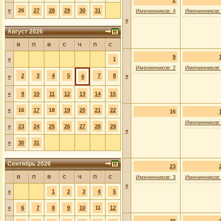
2
»
26
27
28
29
30
31
Именинников: 4
Именинников:
»
Август 2026
В
П
В
С
Ч
П
С
9
»
1
Именинников: 2
Именинников:
2
3
4
5
7
8
»
»
6
»
9
10
11
12
13
14
15
»
16
17
18
19
20
21
22
16
Именинников:
»
23
24
25
26
27
28
29
»
»
30
31
Сентябрь 2026
23
В
П
В
С
Ч
П
С
Именинников: 3
Именинников:
»
»
1
2
3
4
5
»
6
7
8
9
10
11
12