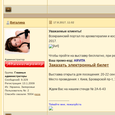
Виталина
17.8.2017, 11:02
Уважаемые клиенты!
Всекраинский портал по ароматерапии и кос
2017.
[/url]
Чтобы пройти на выставку бесплатно, при р
Администратор
Ваш промо-код:
ARVITA
Заказать электронный билет
Группа:
Главные
Выставка открыта для посещения: 20-22 се
администраторы
Место проведения: г. Киев, Броварской пр-т,
Сообщений: 9,329
Регистрация: 13.1.2009
Из: Украина, Запорожье
Ждем Вас на нашем стенде № 2А-6-43
Пользователь №: 2
Спасибо сказали:
5004
раза
--------------------
ТЫкайте мне, пожалуйста