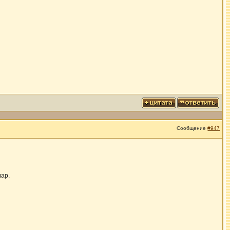
Сообщение
#947
вар.