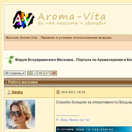
Магазин Aroma-Vita
Правила и условия использования форума
Форум Всеукраинского Магазина - Портала по Ароматерапии и К
48 страниц
«
<
46
47
48
Работа магазина
Эффа
28.6.2017, 16:19
Спасибо большое за оперативность! Вход в
--------------------
Я - Вика. Можно на "ты"