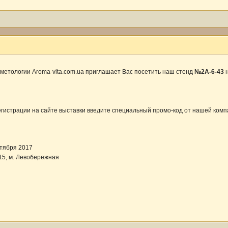
метологии Aroma-vita.com.ua приглашает Вас посетить наш стенд
№2А-6-43
н
егистрации на сайте выставки введите специальный промо-код от нашей комп
нтября 2017
 15, м. Левобережная