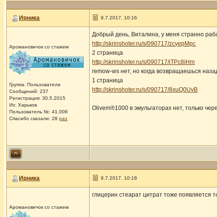
Ирника
9.7.2017, 10:16
Добрый день, Виталина, у меня странно раб
http://skrinshoter.ru/s/090717/zcyepMpc
Аромановичок со стажем
2 страница
http://skrinshoter.ru/s/090717/iTPc8iHm
remow-ws нет, но когда возвращаешься наза
1 страница
Группа: Пользователи
http://skrinshoter.ru/s/090717/8xuQ0UvB
Сообщений: 237
Регистрация: 30.5.2015
Из: Харьков
Olivem®1000 в эмульгаторах нет, только чер
Пользователь №: 41,006
Спасибо сказали:
28
раз
Ирника
9.7.2017, 10:18
глицерин стеарат цитрат тоже появляется т
Аромановичок со стажем