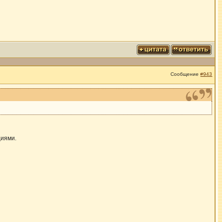
Сообщение
#943
циями.