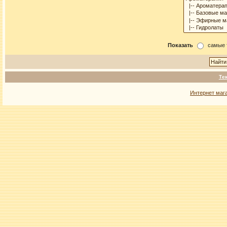
Показать
самые 
Те
Интернет маг