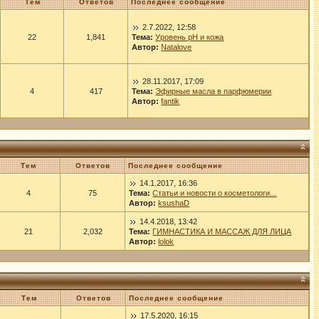
Тем
Ответов
Последнее сообщение
2.7.2022, 12:58
22
1,841
Тема:
Уровень рН и кожа
Автор:
Natalove
28.11.2017, 17:09
4
417
Тема:
Эфирные масла в парфюмерии
Автор:
fantik
Тем
Ответов
Последнее сообщение
14.1.2017, 16:36
4
75
Тема:
Статьи и новости о косметологи...
Автор:
ksushaD
14.4.2018, 13:42
21
2,032
Тема:
ГИМНАСТИКА И МАССАЖ ДЛЯ ЛИЦА
Автор:
lolok
Тем
Ответов
Последнее сообщение
17.5.2020, 16:15