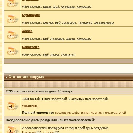
Модераторы:
Васса
,
Вий
,
Angelique
,
ТатьянаС
Кулинария
Модераторы:
Shoroh
,
Вий
,
Angelique
,
ТатьянаС
,
Модераторы
Хобби
Модераторы:
Вий
,
Angelique
,
Васса
,
ТатьянаС
Барахолка
Модераторы:
Вий
,
Васса
,
ТатьянаС
Статистика форума
1399 посетителей за последние 15 минут
1398
гостей,
1
пользователей,
0
скрытых пользователей
WilliamBlips
Полный список по:
последним действиям
,
именам пользователей
Поздравляем с днем рождения наших пользователей:
2
пользователей празднуют сегодня свой день рождения
Кактусик
(
51
),
xena@
(
52
)