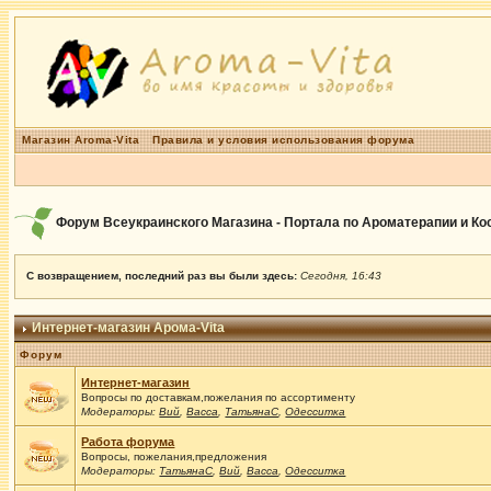
Магазин Aroma-Vita
Правила и условия использования форума
Форум Всеукраинского Магазина - Портала по Ароматерапии и К
С возвращением, последний раз вы были здесь:
Сегодня, 16:43
Интернет-магазин Арома-Vita
Форум
Интернет-магазин
Вопросы по доставкам,пожелания по ассортименту
Модераторы:
Вий
,
Васса
,
ТатьянаС
,
Одесситка
Работа форума
Вопросы, пожелания,предложения
Модераторы:
ТатьянаС
,
Вий
,
Васса
,
Одесситка