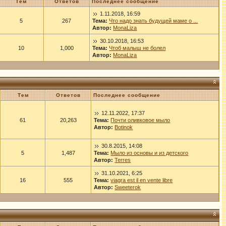
Тем
Ответов
Последнее сообщение
1.11.2018, 16:59
5
267
Тема:
Что надо знать будущей маме о ...
Автор:
MonaLiza
30.10.2018, 16:53
10
1,000
Тема:
Чтоб малыш не болел
Автор:
MonaLiza
Тем
Ответов
Последнее сообщение
12.11.2022, 17:37
61
20,263
Тема:
Почти оливковое мыло
Автор:
Botinok
30.8.2015, 14:08
5
1,487
Тема:
Мыло из основы и из детского
Автор:
Terres
31.10.2021, 6:25
16
555
Тема:
viagra est il en vente libre
Автор:
Sweeterok