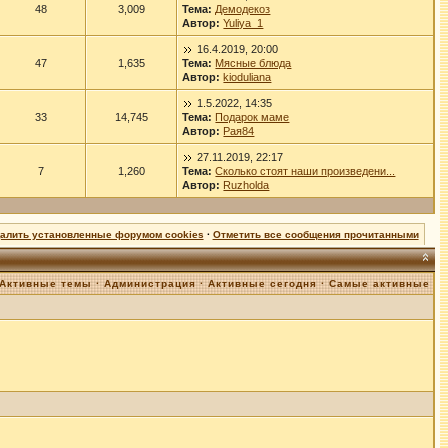
48
3,009
Тема:
Демодекоз
Автор:
Yuliya_1
16.4.2019, 20:00
47
1,635
Тема:
Мясные блюда
Автор:
kioduliana
1.5.2022, 14:35
33
14,745
Тема:
Подарок маме
Автор:
Рая84
27.11.2019, 22:17
7
1,260
Тема:
Сколько стоят наши произведени...
Автор:
Ruzholda
далить установленные форумом cookies
·
Отметить все сообщения прочитанными
Активные темы
·
Администрация
·
Активные сегодня
·
Самые активные