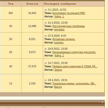
Тем
Ответов
Последнее сообщение
3.1.2023, 12:53
364
16,942
Тема:
Консервант Iscaguard PBD
Автор:
Yuliya_1
21.4.2023, 15:09
43
13,489
Тема:
Нестандартные проблемы
Автор:
tetyanka
27.6.2020, 9:43
20
6,021
Тема:
Интимная гигиена.
Автор:
kompoz
19.8.2021, 13:00
26
5,673
Тема:
Несмываемые средства для волос
Автор:
Yuliya_1
10.7.2021, 15:00
40
27,570
Тема:
Первые шаги новичков-6 ТЕМА ДЛ...
Автор:
Эриэн
29.4.2021, 19:01
13
2,316
Тема:
Тональные кремы, консилеры, ВВ...
Автор:
Васса