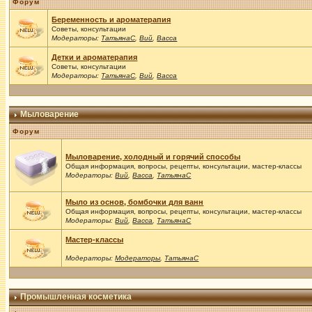
Форум
Беременность и ароматерапия
Советы, консультации
Модераторы:
ТатьянаС
,
Вий
,
Васса
Детки и ароматерапия
Советы, консультации
Модераторы:
ТатьянаС
,
Вий
,
Васса
Мыловарение
Форум
Мыловарение, холодный и горячий способы
Общая информация, вопросы, рецепты, консультации, мастер-классы
Модераторы:
Вий
,
Васса
,
ТатьянаС
Мыло из основ, бомбочки для ванн
Общая информация, вопросы, рецепты, консультации, мастер-классы
Модераторы:
Вий
,
Васса
,
ТатьянаС
Мастер-классы
Модераторы:
Модераторы
,
ТатьянаС
Промышленная косметика