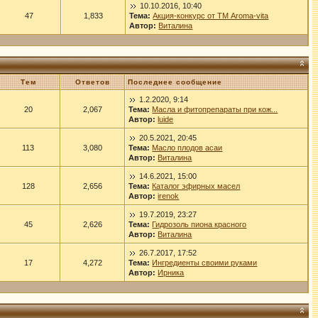
10.10.2016, 10:40
47
1,833
Тема:
Акция-конкурс от ТМ Aroma-vita
Автор:
Виталина
Тем
Ответов
Последнее сообщение
1.2.2020, 9:14
20
2,067
Тема:
Масла и фитопрепараты при кож...
Автор:
luide
20.5.2021, 20:45
113
3,080
Тема:
Масло плодов асаи
Автор:
Виталина
14.6.2021, 15:00
128
2,656
Тема:
Каталог эфирных масел
Автор:
irenok
19.7.2019, 23:27
45
2,626
Тема:
Гидрозоль пиона красного
Автор:
Виталина
26.7.2017, 17:52
17
4,272
Тема:
Ингредиенты своими руками
Автор:
Ирника