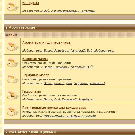
Конкурсы
Модераторы:
Вий
,
Администраторы
,
ТатьянаС
Ароматерапия
Форум
Ароматерапия для новичков
Модераторы:
Васса
,
Angelique
,
ТатьянаС
,
Вий
,
Модераторы
Базовые масла
Свойства, применение, хранение.
Модераторы:
Васса
,
ТатьянаС
,
Angelique
,
Вий
Эфирные масла
Свойства, применение, хранение
Модераторы:
Васса
,
Shoroh
,
Вий
,
Angelique
,
ТатьянаС
Гидролаты
Свойства, применение, изготовление
Модераторы:
Васса
,
Вий
,
ТатьянаС
,
Angelique
Растительные препараты делаем сами
Инфузные масла и экстракты, свойства лекарственных растений
Модераторы:
Модераторы
,
ТатьянаС
,
Angelique
Косметика своими руками