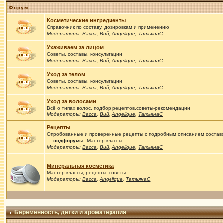
Форум
Косметические ингредиенты
Справочник по составу, дозировкам и применению
Модераторы:
Васса
,
Вий
,
Angelique
,
ТатьянаС
Ухаживаем за лицом
Советы, составы, консультации
Модераторы:
Васса
,
Вий
,
Angelique
,
ТатьянаС
Уход за телом
Советы, составы, консультации
Модераторы:
Васса
,
Вий
,
Angelique
,
ТатьянаС
Уход за волосами
Всё о типах волос, подбор рецептов,советы-рекомендации
Модераторы:
Васса
,
Вий
,
Angelique
,
ТатьянаС
Рецепты
Опробованные и проверенные рецепты с подробным описанием составов
— подфорумы:
Мастер-классы
Модераторы:
Васса
,
Вий
,
Angelique
,
ТатьянаС
Минеральная косметика
Мастер-классы, рецепты, советы
Модераторы:
Васса
,
Angelique
,
ТатьянаС
Беременность, детки и ароматерапия