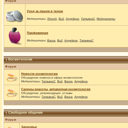
Форум
Уход за лицом и телом
Модераторы:
Shoroh
,
Вий
,
Angelique
,
ТатьянаС
,
Модераторы
Парфюмерия
Модераторы:
Васса
,
Вий
,
Angelique
,
ТатьянаС
Косметология
Форум
Новости косметологии
Обсуждение новинок в сфере косметологии
Модераторы:
ТатьянаС
,
Вий
,
Васса
,
Angelique
Салоны красоты, аппаратная косметология
Обсуждение, рекомендации ,отзывы
Модераторы:
ТатьянаС
,
Вий
,
Васса
,
Angelique
Свободное общение
Форум
Здоровье