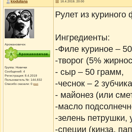
kioduliana
16.4.2019, 20:00
Рулет из куриного 
Ингредиенты:
Аромановичок
-Филе куриное – 50
-творог (5% жирнос
Группа: Новички
- сыр – 50 грамм,
Сообщений: 4
Регистрация: 8.4.2019
Пользователь №: 144,832
-чеснок – 2 зубчика
Спасибо сказали:
0
раз
- майонез (или сме
-масло подсолнечн
-зелень петрушки, 
-специи (кинза, пап