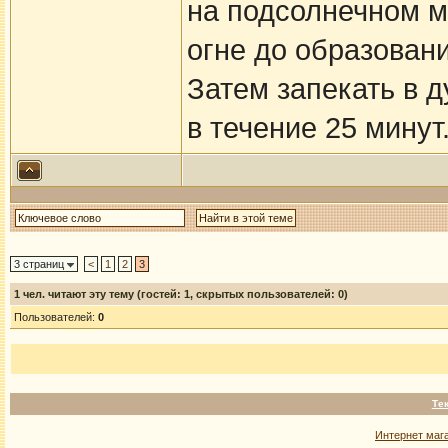
на подсолнечном м
огне до образовани
Затем запекать в д
в течение 25 минут
3 страниц
<
1
2
3
1
чел. читают эту тему (гостей: 1, скрытых пользователей: 0)
Пользователей:
0
Те
Интернет маг