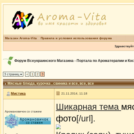
Магазин Aroma-Vita
Правила и условия использования форума
Здравствуйт
Форум Всеукраинского Магазина - Портала по Ароматерапии и Ко
3 страниц
<
1
2
3
Мясные блюда
, курочка , свиника и все, все, все
Мистика
21.11.2014, 11:18
Шикарная тема
мя
Аромановичок со стажем
фото
[/url].