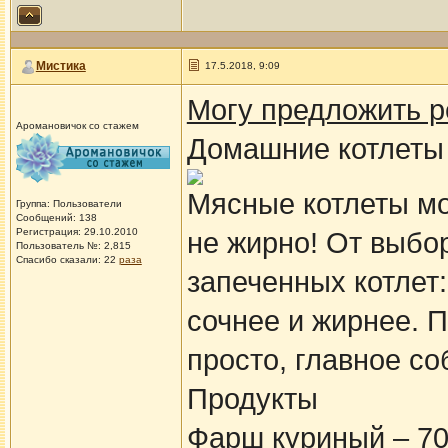
Мистика
17.5.2018, 9:09
Могу предложить 
Аромановичок со стажем
Домашние котлеты 
Мясные котлеты мож
Группа: Пользователи
Сообщений: 138
Регистрация: 29.10.2010
не жирно! От выбо
Пользователь №: 2,815
Спасибо сказали:
22
раза
запеченных котлет:
сочнее и жирнее. П
просто, главное с
Продукты
Фарш куриный – 70