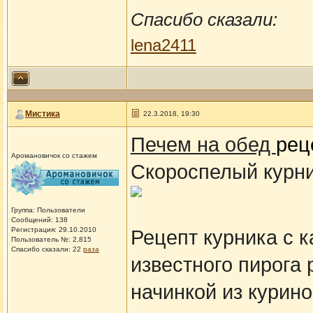
Спасибо сказали:
lena2411
Мистика
22.3.2018, 19:30
Печем на обед
рец
Аромановичок со стажем
Скороспелый курн
Группа: Пользователи
Сообщений: 138
Регистрация: 29.10.2010
Рецепт курника с 
Пользователь №: 2,815
Спасибо сказали:
22
раза
известного пирога 
начинкой из курино