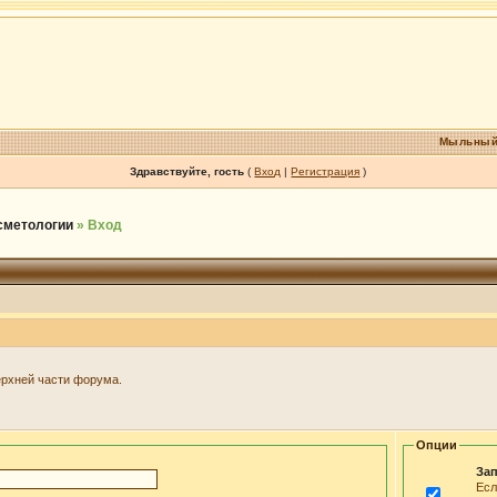
Мыльный
Здравствуйте, гость
(
Вход
|
Регистрация
)
осметологии
» Вход
ерхней части форума.
Опции
Зап
Есл