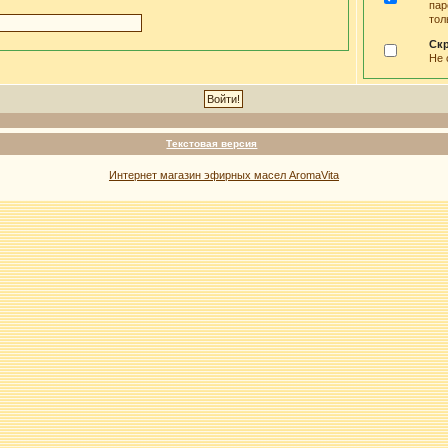
пар
тол
Ск
Не 
Текстовая версия
Интернет магазин эфирных масел AromaVita