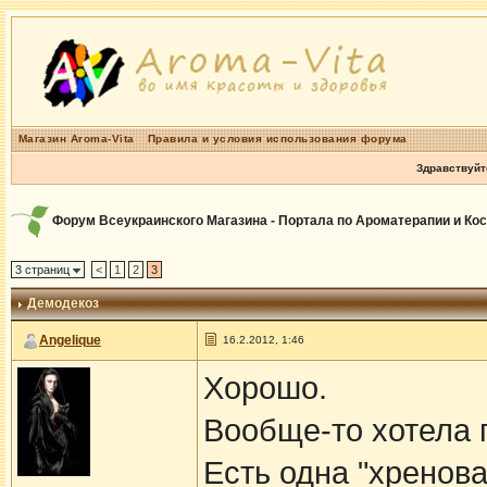
Магазин Aroma-Vita
Правила и условия использования форума
Здравствуйт
Форум Всеукраинского Магазина - Портала по Ароматерапии и Ко
3 страниц
<
1
2
3
Демодекоз
Angelique
16.2.2012, 1:46
Хорошо.
Вообще-то хотела 
Есть одна "хренов