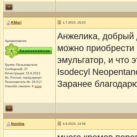
KMari
1.7.2015, 16:23
Анжелика, добрый 
Аромановичок
можно приобрести 
эмульгатор, и что э
Группа: Пользователи
Isodecyl Neopentan
Сообщений: 27
Регистрация: 15.9.2012
Из: Россия, город-курорт
Заранее благодарю 
Пользователь №: 29,517
Спасибо сказали:
4
раза
Nustina
3.9.2015, 14:58