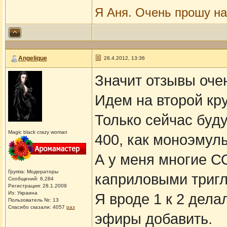
Я Аня. Очень прошу н
Angelique
28.4.2012, 13:36
Значит отзывы оче
Идем на второй круг
Только сейчас буд
Magic black crazy woman
400, как моноэмуль
А у меня многие С
Группа: Модераторы
каприловыми триг
Сообщений: 6,284
Регистрация: 28.1.2009
Из: Украина
Я вроде 1 к 2 дела
Пользователь №: 13
Спасибо сказали:
4057
раз
эфиры добавить.