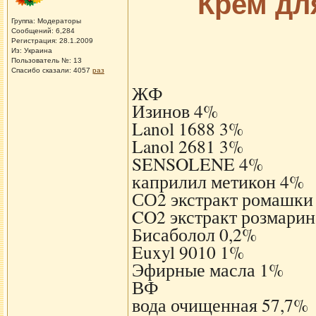
Крем дл
Группа: Модераторы
Сообщений: 6,284
Регистрация: 28.1.2009
Из: Украина
Пользователь №: 13
Спасибо сказали:
4057
раз
ЖФ
Изинов 4%
Lanol 1688 3%
Lanol 2681 3%
SENSOLENE 4%
каприлил метикон 4%
СО2 экстракт ромашки
CO2 экстракт розмарин
Бисаболол 0,2%
Euxyl 9010 1%
Эфирные масла 1%
ВФ
вода очищенная 57,7%