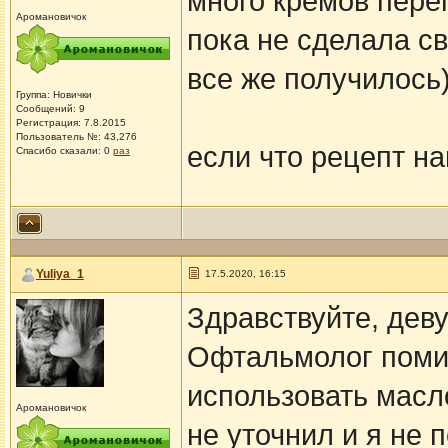
много кремов пере
Аромановичок
пока не сделала св
все же получилось
Группа: Новички
Сообщений: 9
Регистрация: 7.8.2015
Пользователь №: 43,276
если что рецепт н
Спасибо сказали:
0
раз
Yuliya_1
17.5.2020, 16:15
Здравствуйте, дев
Офтальмолог поми
использовать масл
Аромановичок
не уточнил и я не 