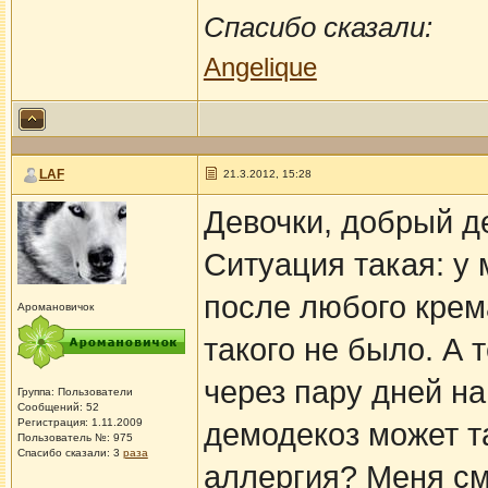
Спасибо сказали:
Angelique
LAF
21.3.2012, 15:28
Девочки, добрый д
Ситуация такая: у 
после любого крем
Аромановичок
такого не было. А т
через пару дней на
Группа: Пользователи
Сообщений: 52
Регистрация: 1.11.2009
демодекоз может та
Пользователь №: 975
Спасибо сказали:
3
раза
аллергия? Меня см