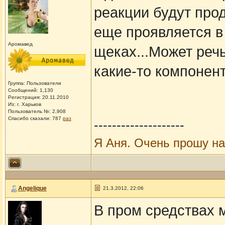
реакции будут прод
еще проявляется в
Аромавед
щеках...Может реч
какие-то компонен
Группа: Пользователи
Сообщений: 1,130
Регистрация: 20.11.2010
Из: г. Харьков
Пользователь №: 2,908
Спасибо сказали:
787
раз
--------------------
Я Аня. Очень прошу н
Angelique
21.3.2012, 22:06
В пром средствах 