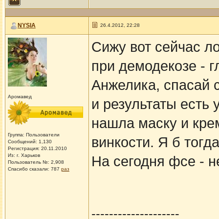
NYSIA
26.4.2012, 22:28
Сижу вот сейчас л
при демодекозе - г
Анжелика, спасай 
Аромавед
и результаты есть 
нашла маску и кре
Группа: Пользователи
винкости. Я б тогд
Сообщений: 1,130
Регистрация: 20.11.2010
Из: г. Харьков
На сегодня фсе - 
Пользователь №: 2,908
Спасибо сказали:
787
раз
--------------------