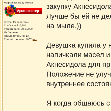
Magic black crazy woman
закупку Акнесидола
Лучше бы ей не де
Группа: Модераторы
на мыле.))
Сообщений: 6,284
Регистрация: 28.1.2009
Из: Украина
Пользователь №: 13
Спасибо сказали:
4057
раз
Девушка купила у н
напичкали масел и 
Акнесидола для п
Положение не улуч
внутреннее состоя
Я когда общаюсь с