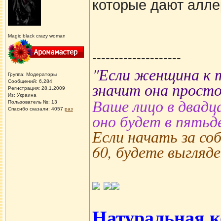
которые дают алле
Magic black crazy woman
--------------------
"Если женщина к т
Группа: Модераторы
Сообщений: 6,284
значит она просто
Регистрация: 28.1.2009
Из: Украина
Ваше лицо в двадц
Пользователь №: 13
Спасибо сказали:
4057
раз
оно будет в пятьд
Если начать за соб
60, будете выгляде
Натуральная к