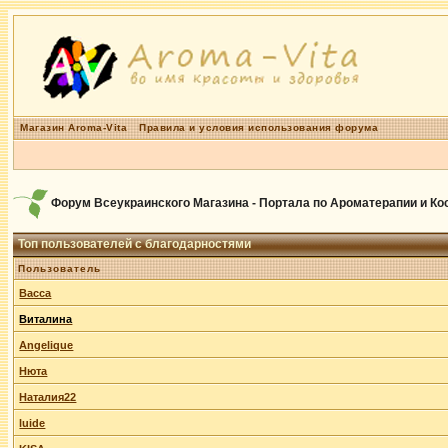
Магазин Aroma-Vita
Правила и условия использования форума
Форум Всеукраинского Магазина - Портала по Ароматерапии и К
Топ пользователей с благодарностями
Пользователь
Васса
Виталина
Angelique
Нюта
Наталия22
luide