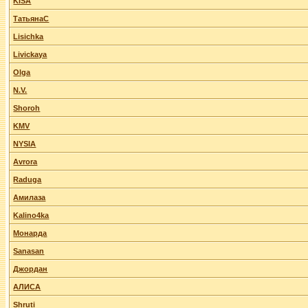
KISA
ТатьянаС
Lisichka
Livickaya
Olga
N.V.
Shoroh
KMV
NYSIA
Avrora
Raduga
Амилаза
Kalino4ka
Монарда
Sanasan
Джордан
АЛИСА
Shruti