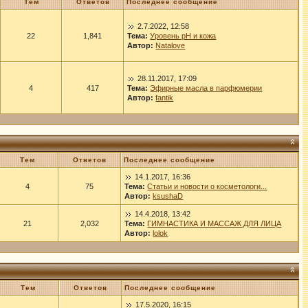
Тем
Ответов
Последнее сообщение
2.7.2022, 12:58
22
1,841
Тема:
Уровень рН и кожа
Автор:
Natalove
28.11.2017, 17:09
4
417
Тема:
Эфирные масла в парфюмерии
Автор:
fantik
Тем
Ответов
Последнее сообщение
14.1.2017, 16:36
4
75
Тема:
Статьи и новости о косметологи...
Автор:
ksushaD
14.4.2018, 13:42
21
2,032
Тема:
ГИМНАСТИКА И МАССАЖ ДЛЯ ЛИЦА
Автор:
lolok
Тем
Ответов
Последнее сообщение
17.5.2020, 16:15