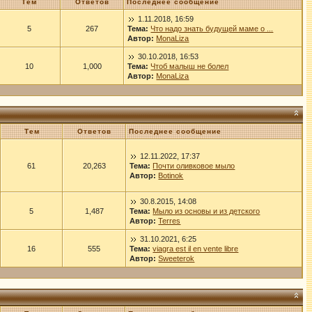
Тем
Ответов
Последнее сообщение
1.11.2018, 16:59
5
267
Тема:
Что надо знать будущей маме о ...
Автор:
MonaLiza
30.10.2018, 16:53
10
1,000
Тема:
Чтоб малыш не болел
Автор:
MonaLiza
Тем
Ответов
Последнее сообщение
12.11.2022, 17:37
61
20,263
Тема:
Почти оливковое мыло
Автор:
Botinok
30.8.2015, 14:08
5
1,487
Тема:
Мыло из основы и из детского
Автор:
Terres
31.10.2021, 6:25
16
555
Тема:
viagra est il en vente libre
Автор:
Sweeterok