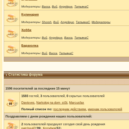
Модераторы:
Васса
,
Вий
,
Angelique
,
ТатьянаС
Кулинария
Модераторы:
Shoroh
,
Вий
,
Angelique
,
ТатьянаС
,
Модераторы
Хобби
Модераторы:
Вий
,
Angelique
,
Васса
,
ТатьянаС
Барахолка
Модераторы:
Вий
,
Васса
,
ТатьянаС
Статистика форума
1596 посетителей за последние 15 минут
1593
гостей,
3
пользователей,
0
скрытых пользователей
Davisves
,
Narkolog na dom_stSt
,
Marcusfax
Полный список по:
последним действиям
,
именам пользователей
Поздравляем с днем рождения наших пользователей:
2
пользователей празднуют сегодня свой день рождения
patchouli7
(
39
),
Котофея
(
51
)