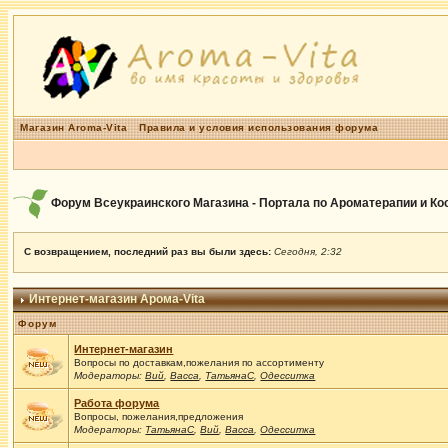
Магазин Aroma-Vita
Правила и условия использования форума
Форум Всеукраинского Магазина - Портала по Ароматерапии и К
С возвращением, последний раз вы были здесь:
Сегодня, 2:32
Интернет-магазин Арома-Vita
Форум
Интернет-магазин
Вопросы по доставкам,пожелания по ассортименту
Модераторы:
Вий
,
Васса
,
ТатьянаС
,
Одесситка
Работа форума
Вопросы, пожелания,предложения
Модераторы:
ТатьянаС
,
Вий
,
Васса
,
Одесситка