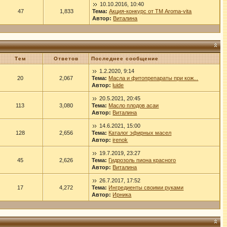
10.10.2016, 10:40
47
1,833
Тема:
Акция-конкурс от ТМ Aroma-vita
Автор:
Виталина
Тем
Ответов
Последнее сообщение
1.2.2020, 9:14
20
2,067
Тема:
Масла и фитопрепараты при кож...
Автор:
luide
20.5.2021, 20:45
113
3,080
Тема:
Масло плодов асаи
Автор:
Виталина
14.6.2021, 15:00
128
2,656
Тема:
Каталог эфирных масел
Автор:
irenok
19.7.2019, 23:27
45
2,626
Тема:
Гидрозоль пиона красного
Автор:
Виталина
26.7.2017, 17:52
17
4,272
Тема:
Ингредиенты своими руками
Автор:
Ирника