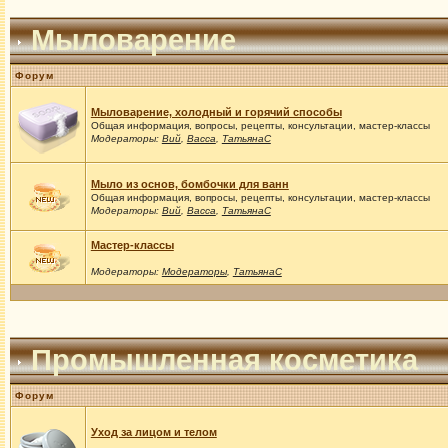
Мыловарение
Форум
Мыловарение, холодный и горячий способы
Общая информация, вопросы, рецепты, консультации, мастер-классы
Модераторы:
Вий
,
Васса
,
ТатьянаС
Мыло из основ, бомбочки для ванн
Общая информация, вопросы, рецепты, консультации, мастер-классы
Модераторы:
Вий
,
Васса
,
ТатьянаС
Мастер-классы
Модераторы:
Модераторы
,
ТатьянаС
Промышленная косметика
Форум
Уход за лицом и телом