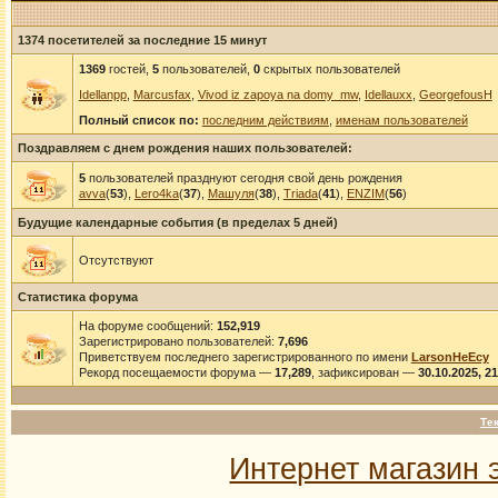
1374 посетителей за последние 15 минут
1369
гостей,
5
пользователей,
0
скрытых пользователей
Idellanpp
,
Marcusfax
,
Vivod iz zapoya na domy_mw
,
Idellauxx
,
GeorgefousH
Полный список по:
последним действиям
,
именам пользователей
Поздравляем с днем рождения наших пользователей:
5
пользователей празднуют сегодня свой день рождения
avva
(
53
),
Lero4ka
(
37
),
Машуля
(
38
),
Triada
(
41
),
ENZIM
(
56
)
Будущие календарные события (в пределах 5 дней)
Отсутствуют
Статистика форума
На форуме сообщений:
152,919
Зарегистрировано пользователей:
7,696
Приветствуем последнего зарегистрированного по имени
LarsonHeEcy
Рекорд посещаемости форума —
17,289
, зафиксирован —
30.10.2025, 2
Те
Интернет магазин 