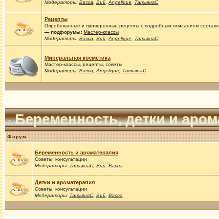
Модераторы:
Васса
,
Вий
,
Angelique
,
ТатьянаС
Рецепты
Опробованные и проверенные рецепты с подробным описанием составов
— подфорумы:
Мастер-классы
Модераторы:
Васса
,
Вий
,
Angelique
,
ТатьянаС
Минеральная косметика
Мастер-классы, рецепты, советы
Модераторы:
Васса
,
Angelique
,
ТатьянаС
Беременность, детки и аро
Форум
Беременность и ароматерапия
Советы, консультации
Модераторы:
ТатьянаС
,
Вий
,
Васса
Детки и ароматерапия
Советы, консультации
Модераторы:
ТатьянаС
,
Вий
,
Васса