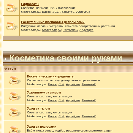
Гидролаты
Свойства, применение, изготовление
Модераторы:
Васса
,
Вий
,
ТатьянаС
,
Angelique
Растительные препараты делаем сами
Инфузные масла и экстракты, свойства лекарственных растений
Модераторы:
Модераторы
,
ТатьянаС
,
Angelique
Косметика своими руками
Форум
Косметические ингредиенты
Справочник по составу, дозировкам и применению
Модераторы:
Васса
,
Вий
,
Angelique
,
ТатьянаС
Ухаживаем за лицом
Советы, составы, консультации
Модераторы:
Васса
,
Вий
,
Angelique
,
ТатьянаС
Уход за телом
Советы, составы, консультации
Модераторы:
Васса
,
Вий
,
Angelique
,
ТатьянаС
Уход за волосами
Всё о типах волос, подбор рецептов,советы-рекомендации