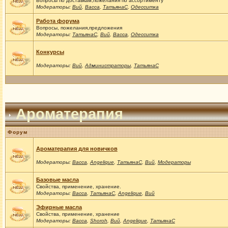
Вопросы по доставкам,пожелания по ассортименту
Модераторы:
Вий
,
Васса
,
ТатьянаС
,
Одесситка
Работа форума
Вопросы, пожелания,предложения
Модераторы:
ТатьянаС
,
Вий
,
Васса
,
Одесситка
Конкурсы
Модераторы:
Вий
,
Администраторы
,
ТатьянаС
Ароматерапия
Форум
Ароматерапия для новичков
Модераторы:
Васса
,
Angelique
,
ТатьянаС
,
Вий
,
Модераторы
Базовые масла
Свойства, применение, хранение.
Модераторы:
Васса
,
ТатьянаС
,
Angelique
,
Вий
Эфирные масла
Свойства, применение, хранение
Модераторы:
Васса
,
Shoroh
,
Вий
,
Angelique
,
ТатьянаС