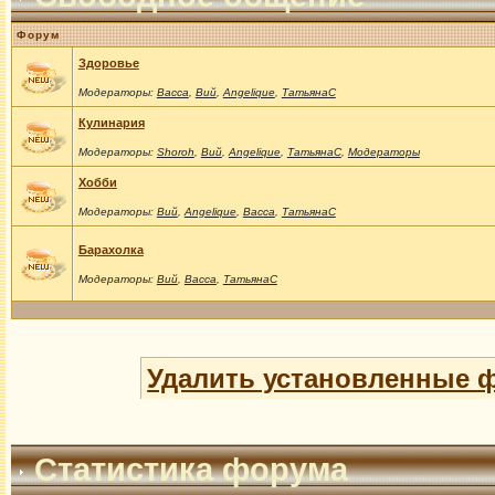
Форум
Здоровье
Модераторы:
Васса
,
Вий
,
Angelique
,
ТатьянаС
Кулинария
Модераторы:
Shoroh
,
Вий
,
Angelique
,
ТатьянаС
,
Модераторы
Хобби
Модераторы:
Вий
,
Angelique
,
Васса
,
ТатьянаС
Барахолка
Модераторы:
Вий
,
Васса
,
ТатьянаС
Удалить установленные 
Статистика форума