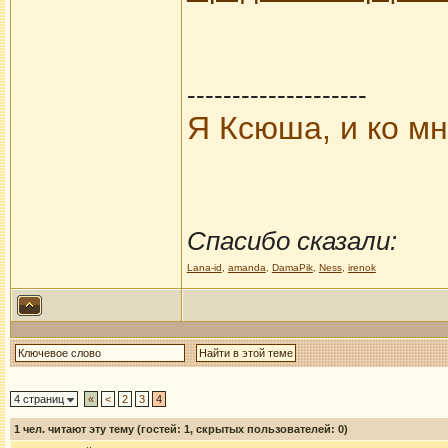
--------------------
Я Ксюша, и ко мн
Спасибо сказали:
Lana-id
,
amanda
,
DamaPik
,
Ness
,
irenok
4 страниц
«
<
2
3
4
1
чел. читают эту тему (гостей: 1, скрытых пользователей: 0)