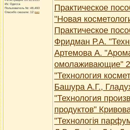
Из: Одесса
Практическое посо
Пользователь №: 46,493
Спасибо сказали:
12
раз
"Новая косметологи
Практическое посо
Фридман Р.А. "Техн
Артемова А. "Аром
омолаживающие" 2
"Технология косме
Башура А.Г., Гладу
"Технология произ
продуктов" Кривова
"Технологія парфу