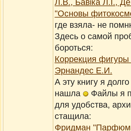
Л.В., Бавіка Л.І., Д
"Основы фитокосме
где взяла- не пом
Здесь о самой про
бороться:
Коррекция фигуры 
Эрнандес Е.И.
А эту книгу я долг
нашла
Файлы я п
для удобства, архи
стащила:
Фридман "Парфюме