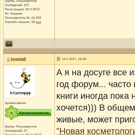
Группа: Пользователи
Сообщений: 237
Регистрация: 30.5.2015
Из: Харьков
Пользователь №: 41,006
Спасибо сказали:
28
раз
ksushaD
14.1.2017, 16:36
А я на досуге все 
год форум... часто 
книги иногда пока 
Аромановичок
хочется))) В общем
живые, может приг
Группа: Пользователи
"Новая косметологи
Сообщений: 27
Регистрация: 26.11.2015