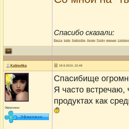
Спасибо сказали:
Васса
,
luide
,
Kalino4ka
,
Анчик
,
Funky
,
манька
,
Livickay
Kalino4ka
18.9.2010, 22:48
Спасибище огромн
Я часто встречаю, 
продуктах как сред
Эфироман