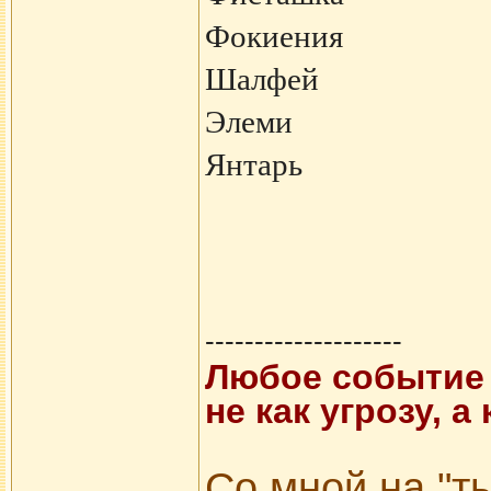
Фокиения
Шалфей
Элеми
Янтарь
--------------------
Любое событие 
не как угрозу, 
Со мной на "ты