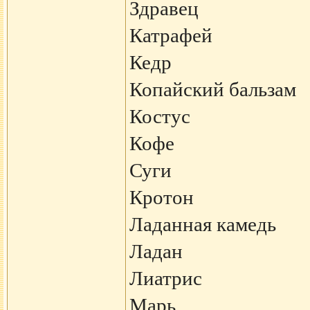
Здравец
Катрафей
Кедр
Копайский бальзам
Костус
Кофе
Суги
Кротон
Ладанная камедь
Ладан
Лиатрис
Марь