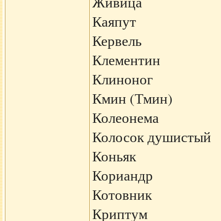
Живица
Каяпут
Кервель
Клементин
Клиноног
Кмин (Тмин)
Колеонема
Колосок душистый
Коньяк
Кориандр
Котовник
Криптум