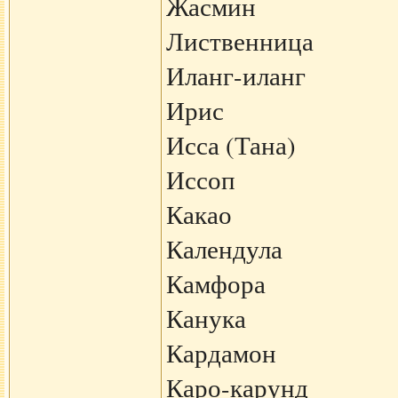
Жасмин
Лиственница
Иланг-иланг
Ирис
Исса (Тана)
Иссоп
Какао
Календула
Камфора
Канука
Кардамон
Каро-карунд