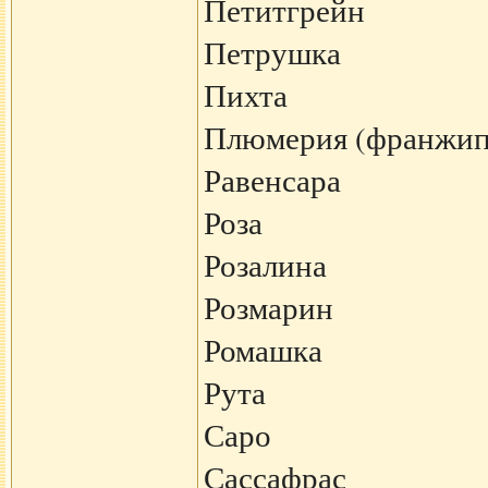
Петитгрейн
Петрушка
Пихта
Плюмерия (франжип
Равенсара
Роза
Розалина
Розмарин
Ромашка
Рута
Саро
Сассафрас