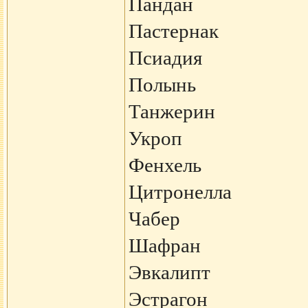
Пандан
Пастернак
Псиадия
Полынь
Танжерин
Укроп
Фенхель
Цитронелла
Чабер
Шафран
Эвкалипт
Эстрагон