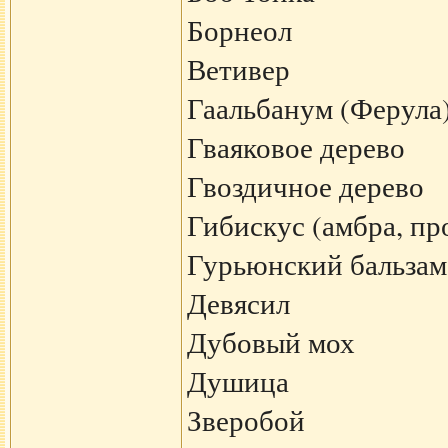
Борнеол
Ветивер
Гаальбанум (Ферула
Гваяковое дерево
Гвоздичное дерево
Гибискус (амбра, пр
Гурьюнский бальзам
Девясил
Дубовый мох
Душица
Зверобой