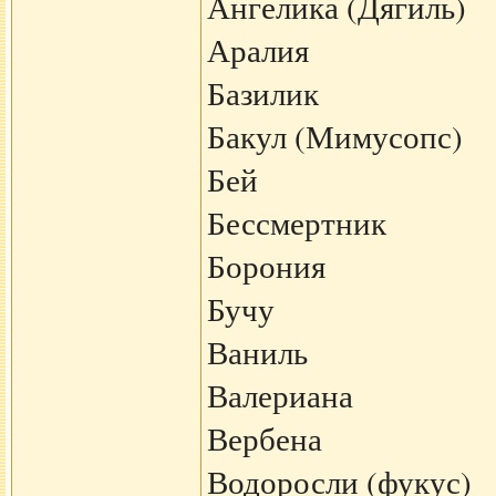
Ангелика (Дягиль)
Аралия
Базилик
Бакул (Мимусопс)
Бей
Бессмертник
Борония
Бучу
Ваниль
Валериана
Вербена
Водоросли (фукус)