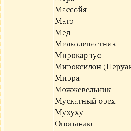
Массойя
Матэ
Мед
Мелколепестник
Мирокарпус
Мироксилон (Перуан
Мирра
Можжевельник
Мускатный орех
Мухуху
Опопанакс