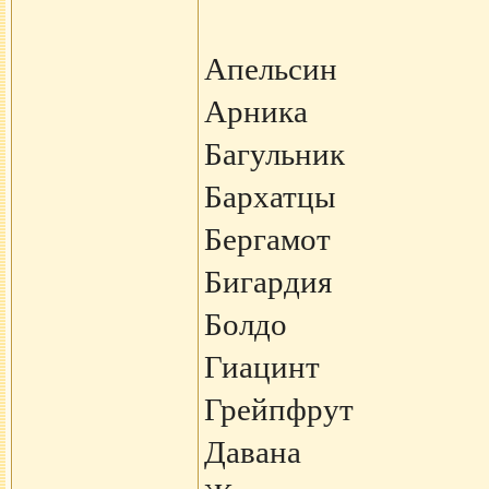
Апельсин
Арника
Багульник
Бархатцы
Бергамот
Бигардия
Болдо
Гиацинт
Грейпфрут
Давана