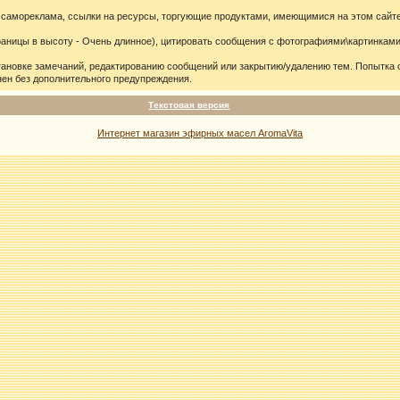
 самореклама, ссылки на ресурсы, торгующие продуктами, имеющимися на этом сайте
ицы в высоту - Очень длинное), цитировать сообщения с фотографиями\картинками 
тановке замечаний, редактированию сообщений или закрытию/удалению тем. Попытка
ен без дополнительного предупреждения.
Текстовая версия
Интернет магазин эфирных масел AromaVita