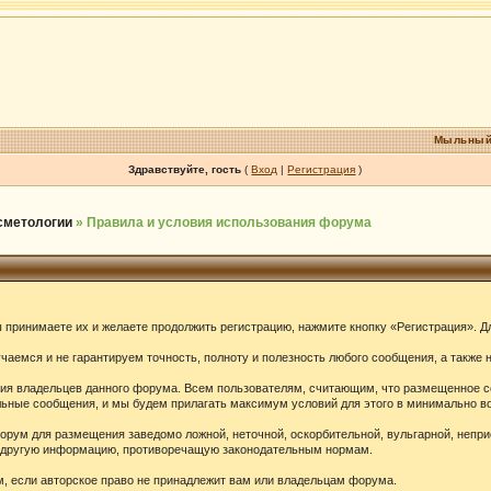
Мыльный
Здравствуйте, гость
(
Вход
|
Регистрация
)
осметологии
» Правила и условия использования форума
принимаете их и желаете продолжить регистрацию, нажмите кнопку «Регистрация». Дл
аемся и не гарантируем точность, полноту и полезность любого сообщения, а также 
ения владельцев данного форума. Всем пользователям, считающим, что размещенное 
ельные сообщения, и мы будем прилагать максимум условий для этого в минимально в
орум для размещения заведомо ложной, неточной, оскорбительной, вульгарной, непр
ю другую информацию, противоречащую законодательным нормам.
 если авторское право не принадлежит вам или владельцам форума.