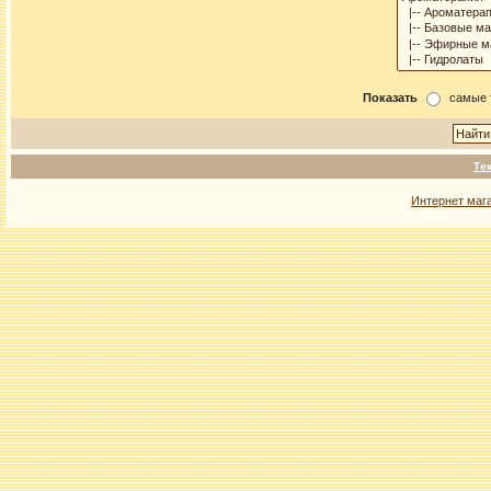
Показать
самые 
Те
Интернет маг