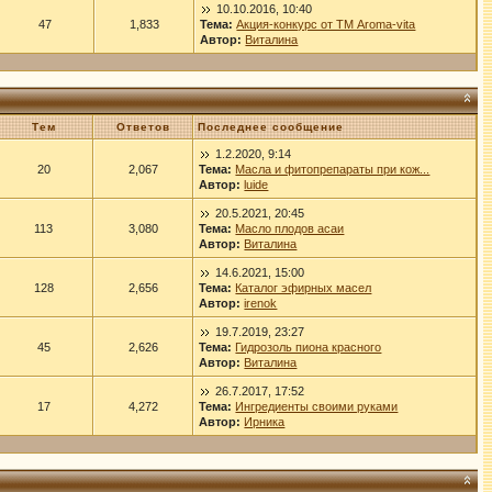
10.10.2016, 10:40
47
1,833
Тема:
Акция-конкурс от ТМ Aroma-vita
Автор:
Виталина
Тем
Ответов
Последнее сообщение
1.2.2020, 9:14
20
2,067
Тема:
Масла и фитопрепараты при кож...
Автор:
luide
20.5.2021, 20:45
113
3,080
Тема:
Масло плодов асаи
Автор:
Виталина
14.6.2021, 15:00
128
2,656
Тема:
Каталог эфирных масел
Автор:
irenok
19.7.2019, 23:27
45
2,626
Тема:
Гидрозоль пиона красного
Автор:
Виталина
26.7.2017, 17:52
17
4,272
Тема:
Ингредиенты своими руками
Автор:
Ирника