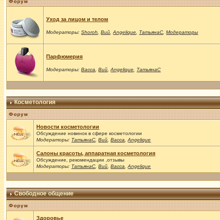
Форум
Уход за лицом и телом
Модераторы:
Shoroh
,
Вий
,
Angelique
,
ТатьянаС
,
Модераторы
Парфюмерия
Модераторы:
Васса
,
Вий
,
Angelique
,
ТатьянаС
Косметология
Форум
Новости косметологии
Обсуждение новинок в сфере косметологии
Модераторы:
ТатьянаС
,
Вий
,
Васса
,
Angelique
Салоны красоты, аппаратная косметология
Обсуждение, рекомендации ,отзывы
Модераторы:
ТатьянаС
,
Вий
,
Васса
,
Angelique
Свободное общение
Форум
Здоровье