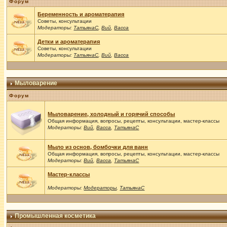
Форум
Беременность и ароматерапия
Советы, консультации
Модераторы:
ТатьянаС
,
Вий
,
Васса
Детки и ароматерапия
Советы, консультации
Модераторы:
ТатьянаС
,
Вий
,
Васса
Мыловарение
Форум
Мыловарение, холодный и горячий способы
Общая информация, вопросы, рецепты, консультации, мастер-классы
Модераторы:
Вий
,
Васса
,
ТатьянаС
Мыло из основ, бомбочки для ванн
Общая информация, вопросы, рецепты, консультации, мастер-классы
Модераторы:
Вий
,
Васса
,
ТатьянаС
Мастер-классы
Модераторы:
Модераторы
,
ТатьянаС
Промышленная косметика