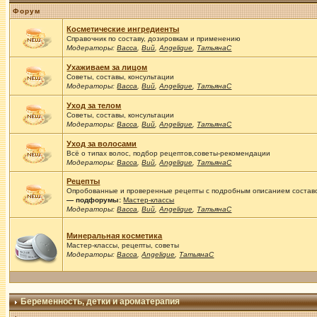
Форум
Косметические ингредиенты
Справочник по составу, дозировкам и применению
Модераторы:
Васса
,
Вий
,
Angelique
,
ТатьянаС
Ухаживаем за лицом
Советы, составы, консультации
Модераторы:
Васса
,
Вий
,
Angelique
,
ТатьянаС
Уход за телом
Советы, составы, консультации
Модераторы:
Васса
,
Вий
,
Angelique
,
ТатьянаС
Уход за волосами
Всё о типах волос, подбор рецептов,советы-рекомендации
Модераторы:
Васса
,
Вий
,
Angelique
,
ТатьянаС
Рецепты
Опробованные и проверенные рецепты с подробным описанием составов
— подфорумы:
Мастер-классы
Модераторы:
Васса
,
Вий
,
Angelique
,
ТатьянаС
Минеральная косметика
Мастер-классы, рецепты, советы
Модераторы:
Васса
,
Angelique
,
ТатьянаС
Беременность, детки и ароматерапия