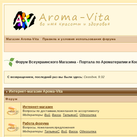
Магазин Aroma-Vita
Правила и условия использования форума
Форум Всеукраинского Магазина - Портала по Ароматерапии и К
С возвращением, последний раз вы были здесь:
Сегодня, 9:32
Интернет-магазин Арома-Vita
Форум
Интернет-магазин
Вопросы по доставкам,пожелания по ассортименту
Модераторы:
Вий
,
Васса
,
ТатьянаС
,
Одесситка
Работа форума
Вопросы, пожелания,предложения
Модераторы:
ТатьянаС
,
Вий
,
Васса
,
Одесситка