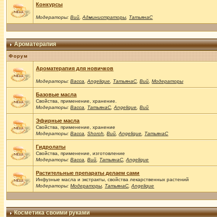
Конкурсы
Модераторы:
Вий
,
Администраторы
,
ТатьянаС
Ароматерапия
Форум
Ароматерапия для новичков
Модераторы:
Васса
,
Angelique
,
ТатьянаС
,
Вий
,
Модераторы
Базовые масла
Свойства, применение, хранение.
Модераторы:
Васса
,
ТатьянаС
,
Angelique
,
Вий
Эфирные масла
Свойства, применение, хранение
Модераторы:
Васса
,
Shoroh
,
Вий
,
Angelique
,
ТатьянаС
Гидролаты
Свойства, применение, изготовление
Модераторы:
Васса
,
Вий
,
ТатьянаС
,
Angelique
Растительные препараты делаем сами
Инфузные масла и экстракты, свойства лекарственных растений
Модераторы:
Модераторы
,
ТатьянаС
,
Angelique
Косметика своими руками