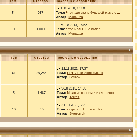
Тем
Ответов
Последнее сообщение
1.11.2018, 16:59
5
267
Тема:
Что надо знать будущей маме о ...
Автор:
MonaLiza
30.10.2018, 16:53
10
1,000
Тема:
Чтоб малыш не болел
Автор:
MonaLiza
Тем
Ответов
Последнее сообщение
12.11.2022, 17:37
61
20,263
Тема:
Почти оливковое мыло
Автор:
Botinok
30.8.2015, 14:08
5
1,487
Тема:
Мыло из основы и из детского
Автор:
Terres
31.10.2021, 6:25
16
555
Тема:
viagra est il en vente libre
Автор:
Sweeterok