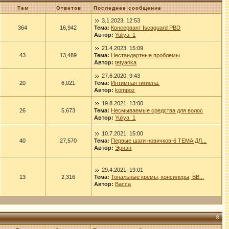
Тем
Ответов
Последнее сообщение
3.1.2023, 12:53
364
16,942
Тема:
Консервант Iscaguard PBD
Автор:
Yuliya_1
21.4.2023, 15:09
43
13,489
Тема:
Нестандартные проблемы
Автор:
tetyanka
27.6.2020, 9:43
20
6,021
Тема:
Интимная гигиена.
Автор:
kompoz
19.8.2021, 13:00
26
5,673
Тема:
Несмываемые средства для волос
Автор:
Yuliya_1
10.7.2021, 15:00
40
27,570
Тема:
Первые шаги новичков-6 ТЕМА ДЛ...
Автор:
Эриэн
29.4.2021, 19:01
13
2,316
Тема:
Тональные кремы, консилеры, ВВ...
Автор:
Васса