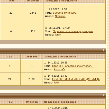
Тем
Ответов
Последнее сообщение
2.7.2022, 12:58
22
1,841
Тема:
Уровень рН и кожа
Автор:
Natalove
28.11.2017, 17:09
4
417
Тема:
Эфирные масла в парфюмерии
Автор:
fantik
Тем
Ответов
Последнее сообщение
14.1.2017, 16:36
4
75
Тема:
Статьи и новости о косметологи...
Автор:
ksushaD
14.4.2018, 13:42
21
2,032
Тема:
ГИМНАСТИКА И МАССАЖ ДЛЯ ЛИЦА
Автор:
lolok
Тем
Ответов
Последнее сообщение
17.5.2020, 16:15