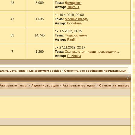
48
3,009
Тема:
Демодекоз
Автор:
Yuliya_1
16.4.2019, 20:00
47
1,635
Тема:
Мясные блюда
Автор:
kioduliana
1.5.2022, 14:35
33
14,745
Тема:
Подарок маме
Автор:
Рая84
27.11.2019, 22:17
7
1,260
Тема:
Сколько стоят наши произведени...
Автор:
Ruzholda
далить установленные форумом cookies
·
Отметить все сообщения прочитанными
Активные темы
·
Администрация
·
Активные сегодня
·
Самые активные