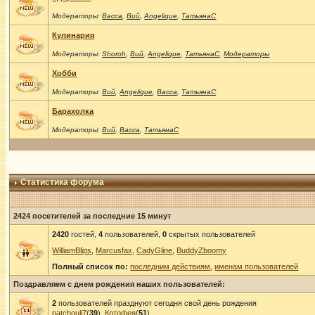
Модераторы:
Васса
,
Вий
,
Angelique
,
ТатьянаС
Кулинария
Модераторы:
Shoroh
,
Вий
,
Angelique
,
ТатьянаС
,
Модераторы
Хобби
Модераторы:
Вий
,
Angelique
,
Васса
,
ТатьянаС
Барахолка
Модераторы:
Вий
,
Васса
,
ТатьянаС
Статистика форума
2424 посетителей за последние 15 минут
2420
гостей,
4
пользователей,
0
скрытых пользователей
WilliamBlips
,
Marcusfax
,
CadyGline
,
BuddyZboomy
Полный список по:
последним действиям
,
именам пользователей
Поздравляем с днем рождения наших пользователей:
2
пользователей празднуют сегодня свой день рождения
patchouli7
(
39
),
Котофея
(
51
)