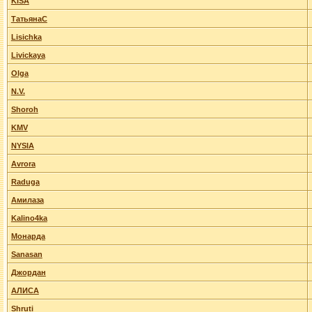
KISA
ТатьянаС
Lisichka
Livickaya
Olga
N.V.
Shoroh
KMV
NYSIA
Avrora
Raduga
Амилаза
Kalino4ka
Монарда
Sanasan
Джордан
АЛИСА
Shruti