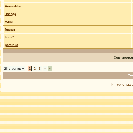
Annushka
Звезда
масяня
fuaran
InnaP
per4inka
Сортирова
28 страниц
1
2
3
>
»
Те
Интернет маг