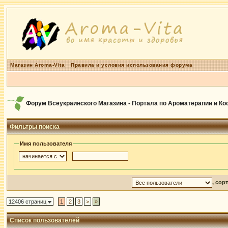
Магазин Aroma-Vita
Правила и условия использования форума
Форум Всеукраинского Магазина - Портала по Ароматерапии и К
Фильтры поиска
Имя пользователя
, сор
12406 страниц
1
2
3
>
»
Список пользователей