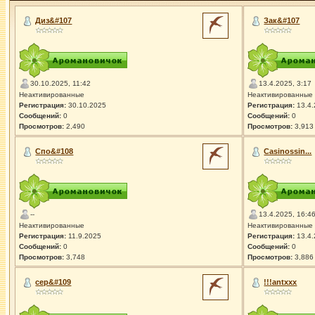
Диз&#107
Зак&#107
30.10.2025, 11:42
13.4.2025, 3:17
Неактивированные
Неактивированные
Регистрация:
30.10.2025
Регистрация:
13.4.
Сообщений:
0
Сообщений:
0
Просмотров:
2,490
Просмотров:
3,913
Спо&#108
Сasinossin...
--
13.4.2025, 16:4
Неактивированные
Неактивированные
Регистрация:
11.9.2025
Регистрация:
13.4.
Сообщений:
0
Сообщений:
0
Просмотров:
3,748
Просмотров:
3,886
сер&#109
!!!antxxx