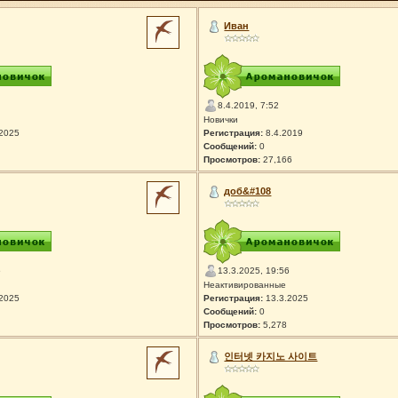
Иван
8.4.2019, 7:52
Новички
2025
Регистрация:
8.4.2019
Сообщений:
0
Просмотров:
27,166
доб&#108
6
13.3.2025, 19:56
Неактивированные
2025
Регистрация:
13.3.2025
Сообщений:
0
Просмотров:
5,278
인터넷 카지노 사이트