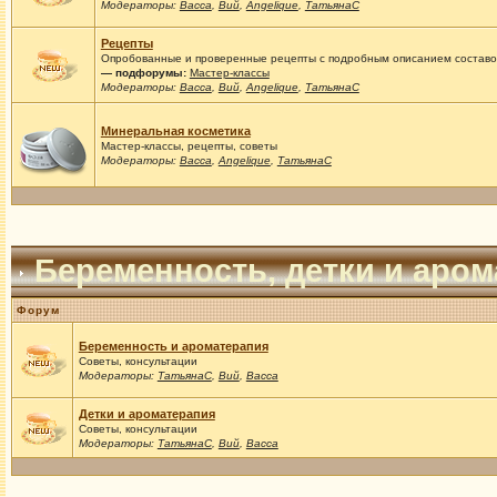
Модераторы:
Васса
,
Вий
,
Angelique
,
ТатьянаС
Рецепты
Опробованные и проверенные рецепты с подробным описанием составов
— подфорумы:
Мастер-классы
Модераторы:
Васса
,
Вий
,
Angelique
,
ТатьянаС
Минеральная косметика
Мастер-классы, рецепты, советы
Модераторы:
Васса
,
Angelique
,
ТатьянаС
Беременность, детки и аро
Форум
Беременность и ароматерапия
Советы, консультации
Модераторы:
ТатьянаС
,
Вий
,
Васса
Детки и ароматерапия
Советы, консультации
Модераторы:
ТатьянаС
,
Вий
,
Васса