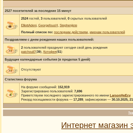
2527 посетителей за последние 15 минут
2524
гостей,
3
пользователей,
0
скрытых пользователей
ElliottAdeni
,
GeorgefousH
,
Stephenjiste
Полный список по:
последним действиям
,
именам пользователей
Поздравляем с днем рождения наших пользователей:
2
пользователей празднуют сегодня свой день рождения
patchouli7
(
39
),
Котофея
(
51
)
Будущие календарные события (в пределах 5 дней)
Отсутствуют
Статистика форума
На форуме сообщений:
152,919
Зарегистрировано пользователей:
7,696
Приветствуем последнего зарегистрированного по имени
LarsonHeEcy
Рекорд посещаемости форума —
17,289
, зафиксирован —
30.10.2025, 2
Те
Интернет магазин 