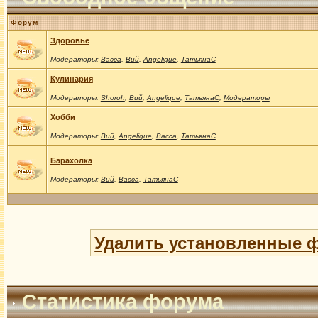
Форум
Здоровье
Модераторы:
Васса
,
Вий
,
Angelique
,
ТатьянаС
Кулинария
Модераторы:
Shoroh
,
Вий
,
Angelique
,
ТатьянаС
,
Модераторы
Хобби
Модераторы:
Вий
,
Angelique
,
Васса
,
ТатьянаС
Барахолка
Модераторы:
Вий
,
Васса
,
ТатьянаС
Удалить установленные 
Статистика форума