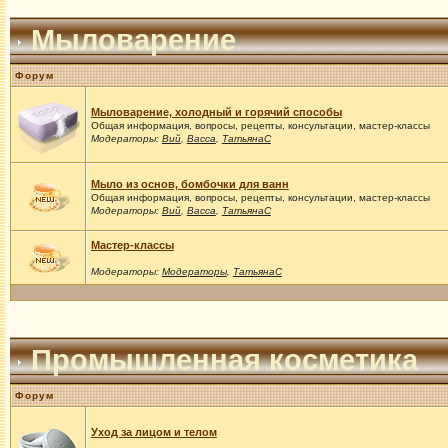
Мыловарение
Форум
Мыловарение, холодный и горячий способы
Общая информация, вопросы, рецепты, консультации, мастер-классы
Модераторы:
Вий
,
Васса
,
ТатьянаС
Мыло из основ, бомбочки для ванн
Общая информация, вопросы, рецепты, консультации, мастер-классы
Модераторы:
Вий
,
Васса
,
ТатьянаС
Мастер-классы
Модераторы:
Модераторы
,
ТатьянаС
Промышленная косметика
Форум
Уход за лицом и телом