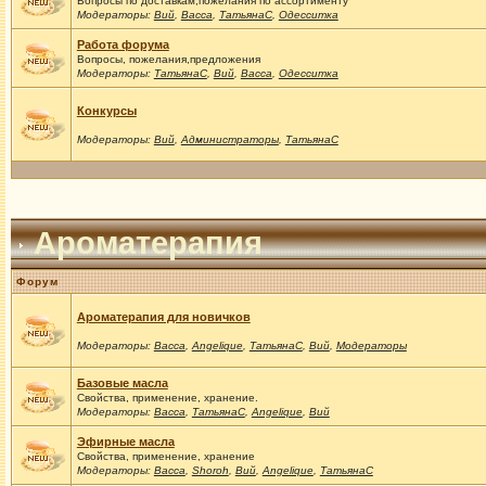
Вопросы по доставкам,пожелания по ассортименту
Модераторы:
Вий
,
Васса
,
ТатьянаС
,
Одесситка
Работа форума
Вопросы, пожелания,предложения
Модераторы:
ТатьянаС
,
Вий
,
Васса
,
Одесситка
Конкурсы
Модераторы:
Вий
,
Администраторы
,
ТатьянаС
Ароматерапия
Форум
Ароматерапия для новичков
Модераторы:
Васса
,
Angelique
,
ТатьянаС
,
Вий
,
Модераторы
Базовые масла
Свойства, применение, хранение.
Модераторы:
Васса
,
ТатьянаС
,
Angelique
,
Вий
Эфирные масла
Свойства, применение, хранение
Модераторы:
Васса
,
Shoroh
,
Вий
,
Angelique
,
ТатьянаС