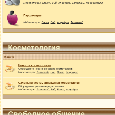
Модераторы:
Shoroh
,
Вий
,
Angelique
,
ТатьянаС
,
Модераторы
Парфюмерия
Модераторы:
Васса
,
Вий
,
Angelique
,
ТатьянаС
Косметология
Форум
Новости косметологии
Обсуждение новинок в сфере косметологии
Модераторы:
ТатьянаС
,
Вий
,
Васса
,
Angelique
Салоны красоты, аппаратная косметология
Обсуждение, рекомендации ,отзывы
Модераторы:
ТатьянаС
,
Вий
,
Васса
,
Angelique
Свободное общение