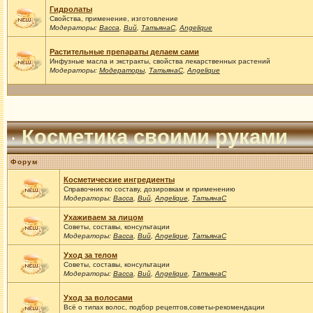
Гидролаты
Свойства, применение, изготовление
Модераторы:
Васса
,
Вий
,
ТатьянаС
,
Angelique
Растительные препараты делаем сами
Инфузные масла и экстракты, свойства лекарственных растений
Модераторы:
Модераторы
,
ТатьянаС
,
Angelique
Косметика своими руками
Форум
Косметические ингредиенты
Справочник по составу, дозировкам и применению
Модераторы:
Васса
,
Вий
,
Angelique
,
ТатьянаС
Ухаживаем за лицом
Советы, составы, консультации
Модераторы:
Васса
,
Вий
,
Angelique
,
ТатьянаС
Уход за телом
Советы, составы, консультации
Модераторы:
Васса
,
Вий
,
Angelique
,
ТатьянаС
Уход за волосами
Всё о типах волос, подбор рецептов,советы-рекомендации