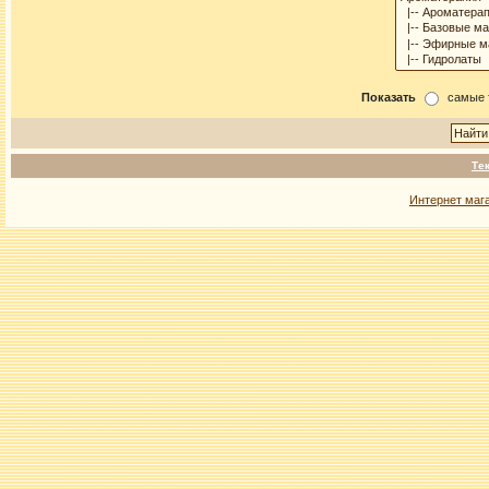
Показать
самые 
Те
Интернет маг