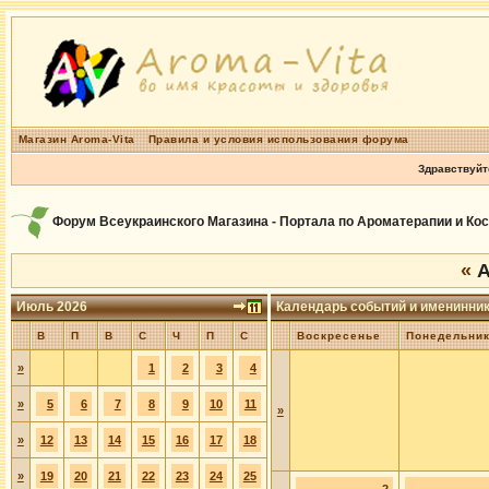
Магазин Aroma-Vita
Правила и условия использования форума
Здравствуйт
Форум Всеукраинского Магазина - Портала по Ароматерапии и Ко
«
А
Июль 2026
Календарь событий и именинни
В
П
В
С
Ч
П
С
Воскресенье
Понедельни
»
1
2
3
4
»
5
6
7
8
9
10
11
»
»
12
13
14
15
16
17
18
»
19
20
21
22
23
24
25